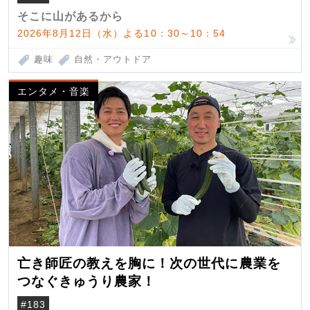
そこに山があるから
2026年8月12日（水）よる10：30～10：54
趣味
自然・アウトドア
エンタメ・音楽
亡き師匠の教えを胸に！次の世代に農業を
つなぐきゅうり農家！
#183