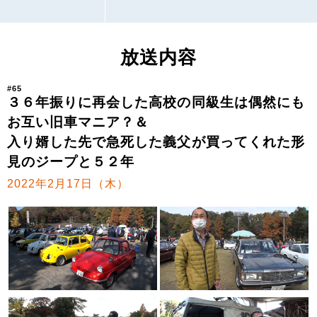
放送内容
#65
３６年振りに再会した高校の同級生は偶然にも
お互い旧車マニア？＆
入り婿した先で急死した義父が買ってくれた形
見のジープと５２年
2022年2月17日（木）