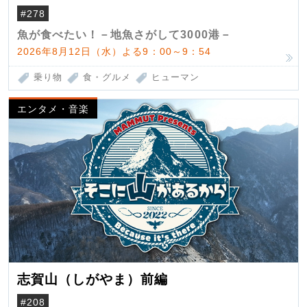
（クロマグロ）
#278
魚が食べたい！－地魚さがして3000港－
2026年8月12日（水）よる9：00～9：54
乗り物
食・グルメ
ヒューマン
エンタメ・音楽
志賀山（しがやま）前編
#208