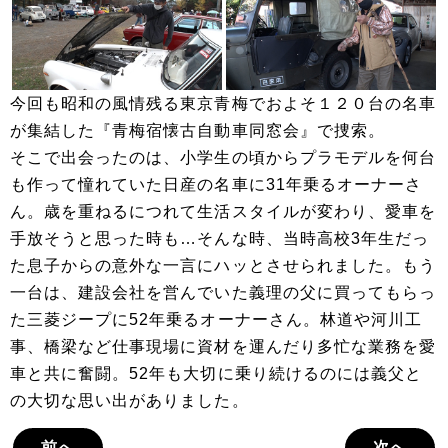
今回も昭和の風情残る東京青梅でおよそ１２０台の名車
が集結した『青梅宿懐古自動車同窓会』で捜索。
そこで出会ったのは、小学生の頃からプラモデルを何台
も作って憧れていた日産の名車に31年乗るオーナーさ
ん。歳を重ねるにつれて生活スタイルが変わり、愛車を
手放そうと思った時も…そんな時、当時高校3年生だっ
た息子からの意外な一言にハッとさせられました。もう
一台は、建設会社を営んでいた義理の父に買ってもらっ
た三菱ジープに52年乗るオーナーさん。林道や河川工
事、橋梁など仕事現場に資材を運んだり多忙な業務を愛
車と共に奮闘。52年も大切に乗り続けるのには義父と
の大切な思い出がありました。
前へ
次へ