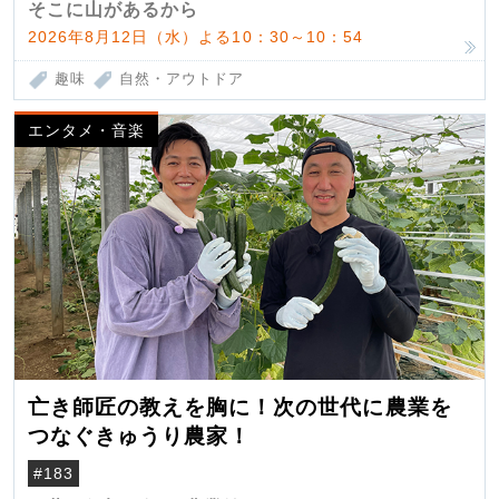
そこに山があるから
2026年8月12日（水）よる10：30～10：54
趣味
自然・アウトドア
エンタメ・音楽
亡き師匠の教えを胸に！次の世代に農業を
つなぐきゅうり農家！
#183