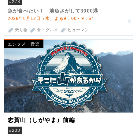
#278
魚が食べたい！－地魚さがして3000港－
2026年8月12日（水）よる9：00～9：54
乗り物
食・グルメ
ヒューマン
エンタメ・音楽
志賀山（しがやま）前編
#208