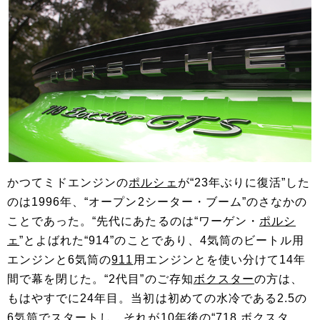
かつてミドエンジンの
ポルシェ
が“23年ぶりに復活”した
のは1996年、“オープン2シーター・ブーム”のさなかの
ことであった。“先代にあたるのは“ワーゲン・
ポルシ
ェ
”とよばれた“914”のことであり、4気筒のビートル用
エンジンと6気筒の
911
用エンジンとを使い分けて14年
間で幕を閉じた。“2代目”のご存知
ボクスター
の方は、
もはやすでに24年目。当初は初めての水冷である2.5の
6気筒でスタートし、それが10年後の“718
ボクスタ