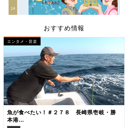
おすすめ情報
エンタメ・音楽
魚が食べたい！＃２７８ 長崎県壱岐・勝
本港
（クロマグロ）