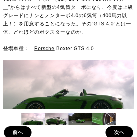
ー
”からはすべて新型の4気筒ターボになり、今度は上級
グレードにナンとノンターボ4.0の6気筒（400馬力以
上！）を用意することになった。その“GTS 4.0”とは一
体、どれほどの
ボクスター
なのか。
登場車種：
Porsche
Boxter GTS 4.0
前へ
次へ