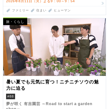
2026年8月11日（火）よる9：00～9：54
ファミリー
住まい
ヒューマン
旅・くらし
暑い夏でも元気に育つ！ニチニチソウの魅
力に迫る
#88
夢が咲く 有吉園芸 ～Road to start a garden
shop～