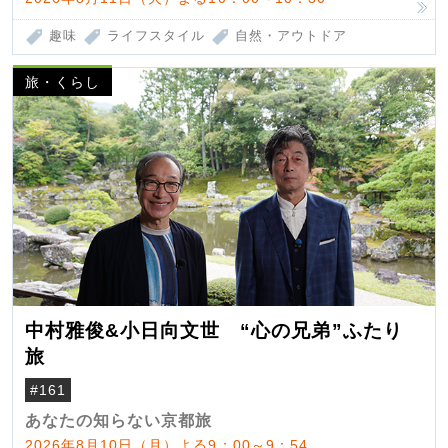
趣味
ライフスタイル
自然・アウトドア
旅・くらし
中村雅俊&小日向文世 “心の兄弟”ふたり
旅
#161
あなたの知らない京都旅
2026年8月10日（月）よる9：00～9：54