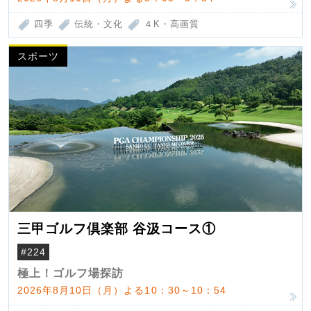
四季
伝統・文化
４K・高画質
スポーツ
三甲ゴルフ倶楽部 谷汲コース①
#224
極上！ゴルフ場探訪
2026年8月10日（月）よる10：30～10：54