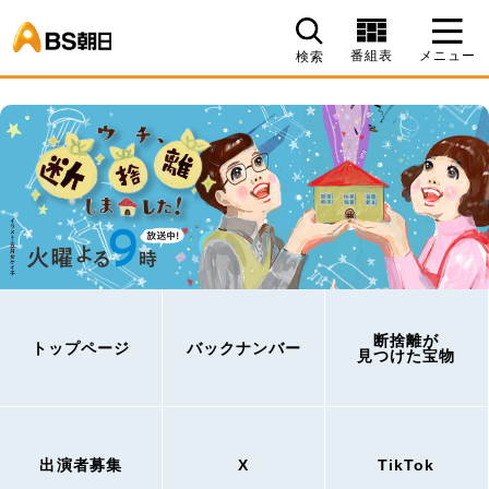
BS朝日
番組表
メニュー
検索
断捨離が
トップページ
バックナンバー
見つけた宝物
出演者募集
X
TikTok