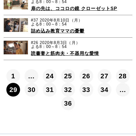
よる8：00～8：54
扉の先は、ココロの鏡 クローゼットSP
#37
2020年8月10日（月）
よる8：00～8：54
詰め込み教育ママの憂鬱
#26
2020年8月3日（月）
よる8：00～8：54
読書妻と筋肉夫・不器用な愛情
1
…
24
25
26
27
28
29
30
31
32
33
34
…
36