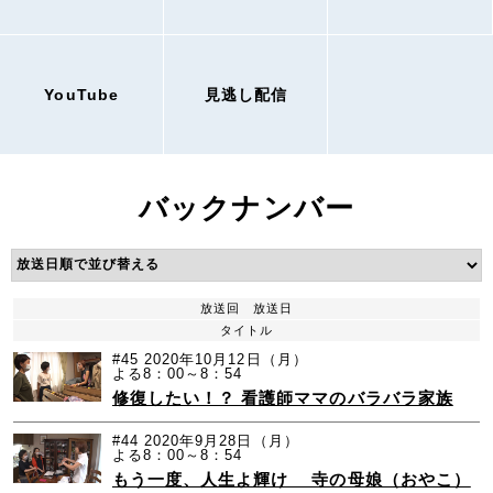
YouTube
見逃し配信
バックナンバー
放送回
放送日
タイトル
#45
2020年10月12日（月）
よる8：00～8：54
修復したい！？ 看護師ママのバラバラ家族
#44
2020年9月28日（月）
よる8：00～8：54
もう一度、人生よ輝け 寺の母娘（おやこ）