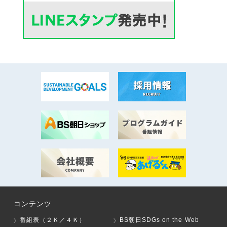
コンテンツ
番組表（２Ｋ／４Ｋ）
BS朝日SDGs on the Web