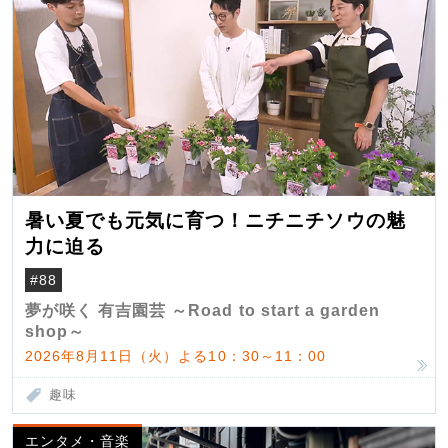
暑い夏でも元気に育つ！ニチニチソウの魅
力に迫る
#88
夢が咲く 有吉園芸 ～Road to start a garden
shop～
2026年8月11日（火）よる10：30～11：00
趣味
エンタメ・音楽