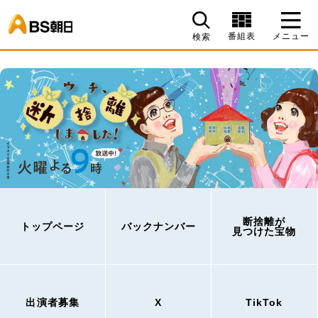
BS朝日
番組表
メニュー
検索
断捨離が
トップページ
バックナンバー
見つけた宝物
出演者募集
X
TikTok