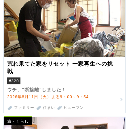
荒れ果てた家をリセット 一家再生への挑
戦
#320
ウチ、“断捨離”しました！
2026年8月11日（火）よる9：00～9：54
ファミリー
住まい
ヒューマン
旅・くらし