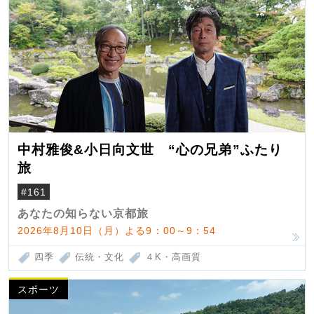
中村雅俊&小日向文世 “心の兄弟”ふたり
旅
#161
あなたの知らない京都旅
2026年8月10日（月）よる9：00～9：54
四季
伝統・文化
４K・高画質
スポーツ