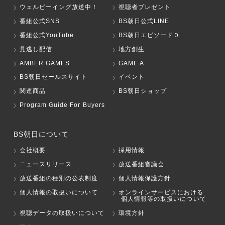
ウェルビーイング放送中！
視聴者プレゼント
番組公式SNS
BS朝日公式LINE
番組公式YouTube
BS朝日エピソード０
見逃し配信
地方創生
AMBER GAMES
GAME A
BS朝日セールスサイト
イベント
関連商品
BS朝日ショップ
Program Guide For Buyers
BS朝日について
会社概要
採用情報
ニュースリリース
放送番組審議会
放送番組の種別の公表制度
個人情報保護方針
個人情報の取扱いについて
オンラインサービスにおける
個人情報等の取扱いについて
視聴データの取扱いについて
環境方針