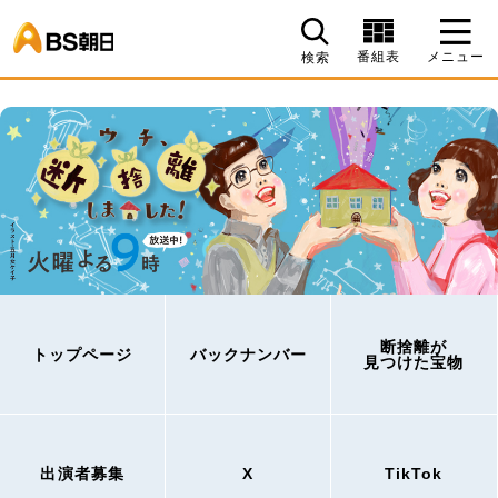
BS朝日
番組表
メニュー
検索
断捨離が
トップページ
バックナンバー
見つけた宝物
出演者募集
X
TikTok