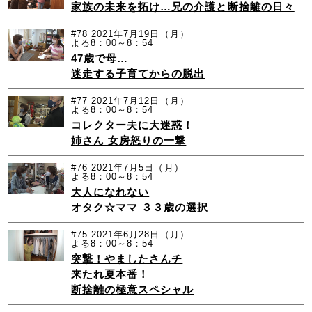
家族の未来を拓け…兄の介護と断捨離の日々
#78
2021年7月19日（月）
よる8：00～8：54
47歳で母…
迷走する子育てからの脱出
#77
2021年7月12日（月）
よる8：00～8：54
コレクター夫に大迷惑！
姉さん 女房怒りの一撃
#76
2021年7月5日（月）
よる8：00～8：54
大人になれない
オタク☆ママ ３３歳の選択
#75
2021年6月28日（月）
よる8：00～8：54
突撃！やましたさんチ
来たれ夏本番！
断捨離の極意スペシャル