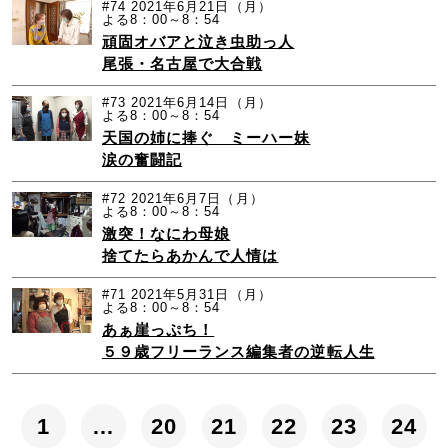
#74
2021年6月21日（月）
よる8：00～8：54
頑固オバアと泣き虫助っ人
尾張・名古屋で大合戦
#73
2021年6月14日（月）
よる8：00～8：54
天国の姉に捧ぐ ミーハー妹
涙の奮闘記
#72
2021年6月7日（月）
よる8：00～8：54
激突！なにわ母娘
捨てたらあかんで人情は
#71
2021年5月31日（月）
よる8：00～8：54
あぁ崖っぷち！
５９歳フリーランス編集者の逆転人生
1
…
20
21
22
23
24