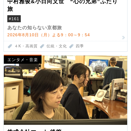
中村雅俊&小日向文世 “心の兄弟”ふたり
旅
#161
あなたの知らない京都旅
2026年8月10日（月）よる9：00～9：54
４K・高画質
伝統・文化
四季
エンタメ・音楽