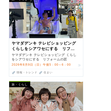
ヤマダデンキ テレビショッピング
くらしをシアワセにする リフォ
ームの匠 第7弾
ヤマダデンキ テレビショッピング くらし
をシアワセにする リフォームの匠
2026年8月9日（日）午後5：00～6：00
情報・トレンド
住まい
旅・くらし