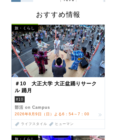
おすすめ情報
旅・くらし
＃10 大正大学 大正盆踊りサーク
ル 踊月
#10
部活 on Campus
2026年8月9日（日）よる6：54～7：00
ライフスタイル
ヒューマン
旅・くらし