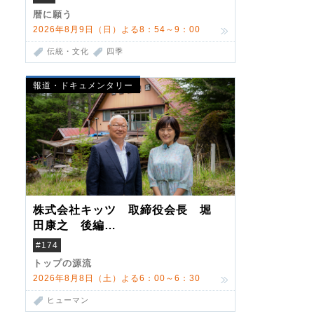
暦に願う
2026年8月9日（日）よる8：54～9：00
伝統・文化
四季
報道・ドキュメンタリー
株式会社キッツ 取締役会長 堀
田康之 後編
米国駐在でも浮かんだ八ヶ岳 山
#174
小屋を営んだ父母
トップの源流
2026年8月8日（土）よる6：00～6：30
ヒューマン