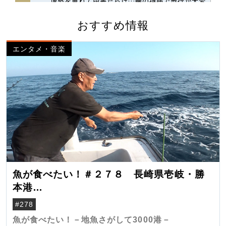
おすすめ情報
エンタメ・音楽
魚が食べたい！＃２７８ 長崎県壱岐・勝
本港
（クロマグロ）
#278
魚が食べたい！－地魚さがして3000港－