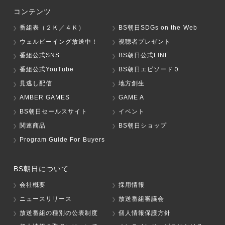
コンテンツ
番組表（２Ｋ／４Ｋ）
BS朝日SDGs on the Web
ウェルビーイング放送中！
視聴者プレゼント
番組公式SNS
BS朝日公式LINE
番組公式YouTube
BS朝日エピソード０
見逃し配信
地方創生
AMBER GAMES
GAME A
BS朝日セールスサイト
イベント
関連商品
BS朝日ショップ
Program Guide For Buyers
BS朝日について
会社概要
採用情報
ニュースリリース
放送番組審議会
放送番組の種別の公表制度
個人情報保護方針