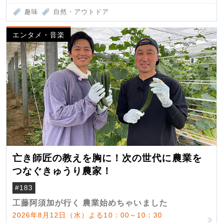
趣味
自然・アウトドア
エンタメ・音楽
亡き師匠の教えを胸に！次の世代に農業を
つなぐきゅうり農家！
#183
工藤阿須加が行く 農業始めちゃいました
2026年8月12日（水）よる10：00～10：30