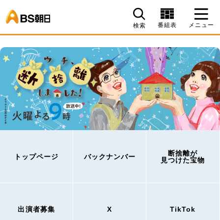
BS朝日
番組表
メニュー
検索
断捨離が
トップページ
バックナンバー
見つけた宝物
出演者募集
X
TikTok