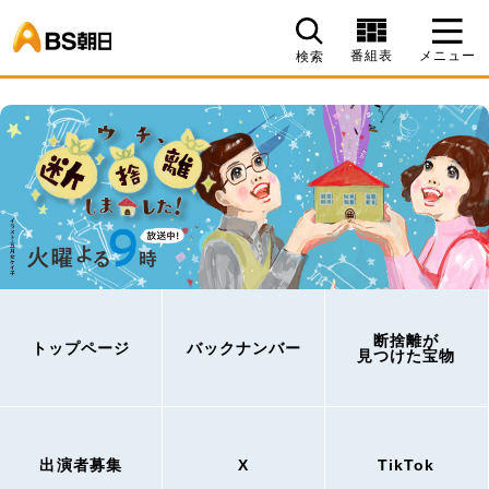
BS朝日
番組表
メニュー
検索
断捨離が
トップページ
バックナンバー
見つけた宝物
出演者募集
X
TikTok