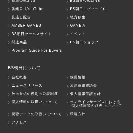
番組公式SNS
BS朝日公式LINE
番組公式YouTube
BS朝日エピソード０
見逃し配信
地方創生
AMBER GAMES
GAME A
BS朝日セールスサイト
イベント
関連商品
BS朝日ショップ
Program Guide For Buyers
BS朝日について
会社概要
採用情報
ニュースリリース
放送番組審議会
放送番組の種別の公表制度
個人情報保護方針
個人情報の取扱いについて
オンラインサービスにおける
個人情報等の取扱いについて
視聴データの取扱いについて
環境方針
アクセス