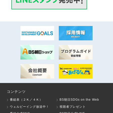
コンテンツ
番組表（２Ｋ／４Ｋ）
BS朝日SDGs on the Web
ウェルビーイング放送中！
視聴者プレゼント