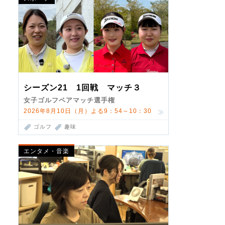
シーズン21 1回戦 マッチ３
女子ゴルフペアマッチ選手権
2026年8月10日（月）よる9：54～10：30
ゴルフ
趣味
エンタメ・音楽