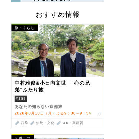
おすすめ情報
旅・くらし
中村雅俊&小日向文世 “心の兄
弟”ふたり旅
#161
あなたの知らない京都旅
2026年8月10日（月）よる9：00～9：54
四季
伝統・文化
４K・高画質
スポーツ