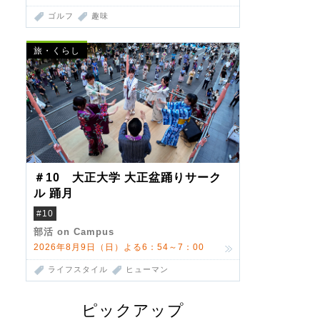
ゴルフ
趣味
旅・くらし
＃10 大正大学 大正盆踊りサーク
ル 踊月
#10
部活 on Campus
2026年8月9日（日）よる6：54～7：00
ライフスタイル
ヒューマン
ピックアップ