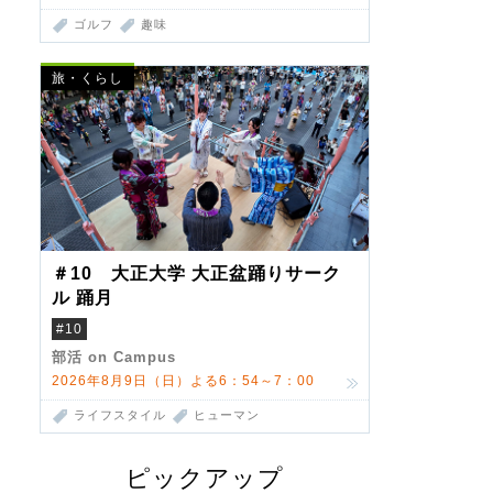
ゴルフ
趣味
旅・くらし
＃10 大正大学 大正盆踊りサーク
ル 踊月
#10
部活 on Campus
2026年8月9日（日）よる6：54～7：00
ライフスタイル
ヒューマン
ピックアップ