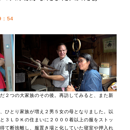
9：54
だ２つの大家族のその後。再訪してみると、また新
、ひとり家族が増え２男５女の母となりました。以
と３ＬＤＫの住まいに２０００着以上の服をストッ
得て断捨離し、服置き場と化していた寝室や押入れ