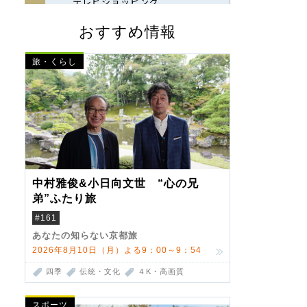
おすすめ情報
旅・くらし
中村雅俊&小日向文世 “心の兄
弟”ふたり旅
#161
あなたの知らない京都旅
2026年8月10日（月）よる9：00～9：54
四季
伝統・文化
４K・高画質
スポーツ