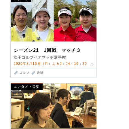
シーズン21 1回戦 マッチ３
女子ゴルフペアマッチ選手権
2026年8月10日（月）よる9：54～10：30
ゴルフ
趣味
エンタメ・音楽