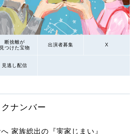
断捨離が
出演者募集
X
見つけた宝物
見逃し配信
ックナンバー
活へ 家族総出の『実家じまい』