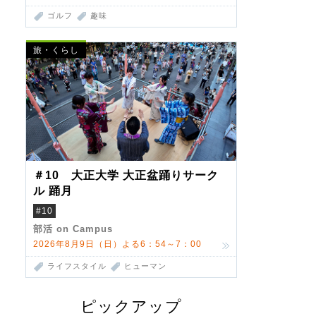
ゴルフ
趣味
旅・くらし
＃10 大正大学 大正盆踊りサーク
ル 踊月
#10
部活 on Campus
2026年8月9日（日）よる6：54～7：00
ライフスタイル
ヒューマン
ピックアップ