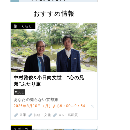
おすすめ情報
旅・くらし
中村雅俊&小日向文世 “心の兄
弟”ふたり旅
#161
あなたの知らない京都旅
2026年8月10日（月）よる9：00～9：54
四季
伝統・文化
４K・高画質
スポーツ