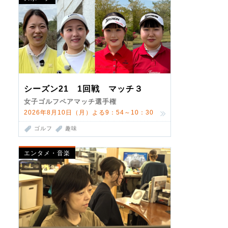
シーズン21 1回戦 マッチ３
女子ゴルフペアマッチ選手権
2026年8月10日（月）よる9：54～10：30
ゴルフ
趣味
エンタメ・音楽