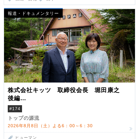
報道・ドキュメンタリー
株式会社キッツ 取締役会長 堀田康之
後編
米国駐在でも浮かんだ八ヶ岳 山小屋を営
#174
んだ父母
トップの源流
2026年8月8日（土）よる6：00～6：30
ヒューマン