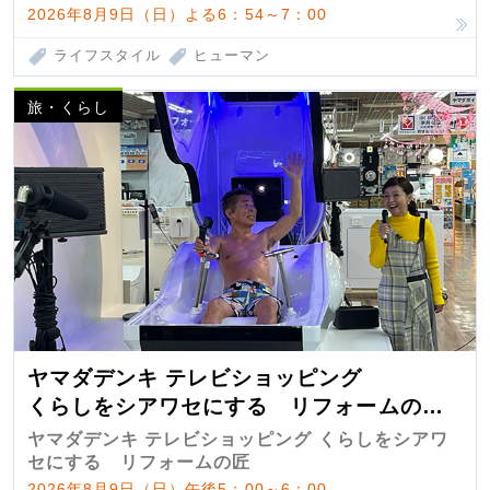
2026年8月9日（日）よる6：54～7：00
ライフスタイル
ヒューマン
旅・くらし
ヤマダデンキ テレビショッピング
くらしをシアワセにする リフォームの
匠 第7弾
ヤマダデンキ テレビショッピング くらしをシアワ
セにする リフォームの匠
2026年8月9日（日）午後5：00～6：00