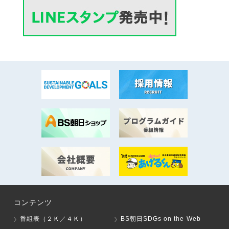
コンテンツ
番組表（２Ｋ／４Ｋ）
BS朝日SDGs on the Web