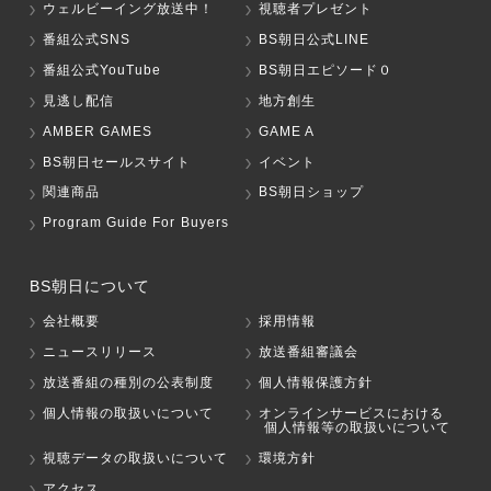
ウェルビーイング放送中！
視聴者プレゼント
番組公式SNS
BS朝日公式LINE
番組公式YouTube
BS朝日エピソード０
見逃し配信
地方創生
AMBER GAMES
GAME A
BS朝日セールスサイト
イベント
関連商品
BS朝日ショップ
Program Guide For Buyers
BS朝日について
会社概要
採用情報
ニュースリリース
放送番組審議会
放送番組の種別の公表制度
個人情報保護方針
個人情報の取扱いについて
オンラインサービスにおける
個人情報等の取扱いについて
視聴データの取扱いについて
環境方針
アクセス