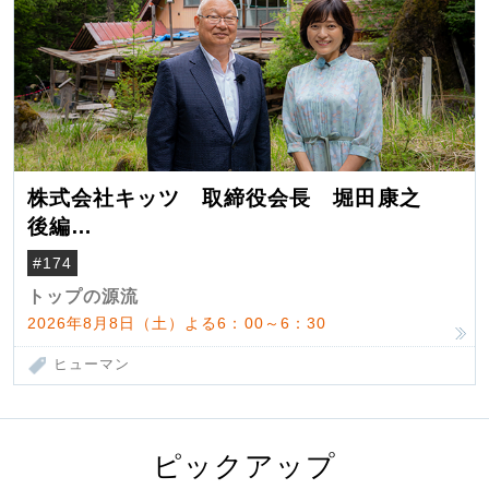
株式会社キッツ 取締役会長 堀田康之
後編
米国駐在でも浮かんだ八ヶ岳 山小屋を営
#174
んだ父母
トップの源流
2026年8月8日（土）よる6：00～6：30
ヒューマン
ピックアップ