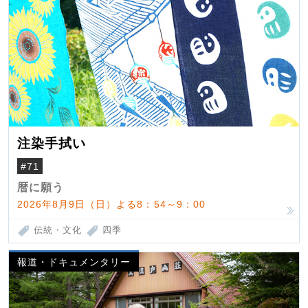
注染手拭い
#71
暦に願う
2026年8月9日（日）よる8：54～9：00
伝統・文化
四季
報道・ドキュメンタリー