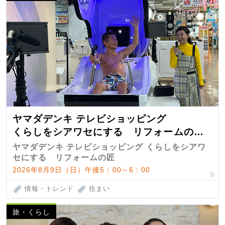
ヤマダデンキ テレビショッピング
くらしをシアワセにする リフォームの
匠 第7弾
ヤマダデンキ テレビショッピング くらしをシアワ
セにする リフォームの匠
2026年8月9日（日）午後5：00～6：00
情報・トレンド
住まい
旅・くらし