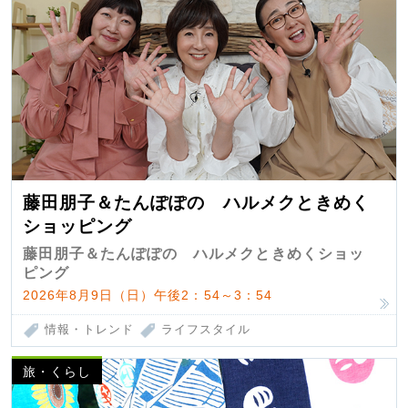
藤田朋子＆たんぽぽの ハルメクときめく
ショッピング
藤田朋子＆たんぽぽの ハルメクときめくショッ
ピング
2026年8月9日（日）午後2：54～3：54
情報・トレンド
ライフスタイル
旅・くらし