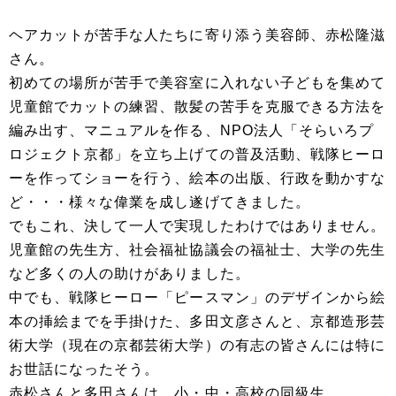
ヘアカットが苦手な人たちに寄り添う美容師、赤松隆滋
さん。
初めての場所が苦手で美容室に入れない子どもを集めて
児童館でカットの練習、散髪の苦手を克服できる方法を
編み出す、マニュアルを作る、NPO法人「そらいろプ
ロジェクト京都」を立ち上げての普及活動、戦隊ヒーロ
ーを作ってショーを行う、絵本の出版、行政を動かすな
ど・・・様々な偉業を成し遂げてきました。
でもこれ、決して一人で実現したわけではありません。
児童館の先生方、社会福祉協議会の福祉士、大学の先生
など多くの人の助けがありました。
中でも、戦隊ヒーロー「ピースマン」のデザインから絵
本の挿絵までを手掛けた、多田文彦さんと、京都造形芸
術大学（現在の京都芸術大学）の有志の皆さんには特に
お世話になったそう。
赤松さんと多田さんは、小・中・高校の同級生。