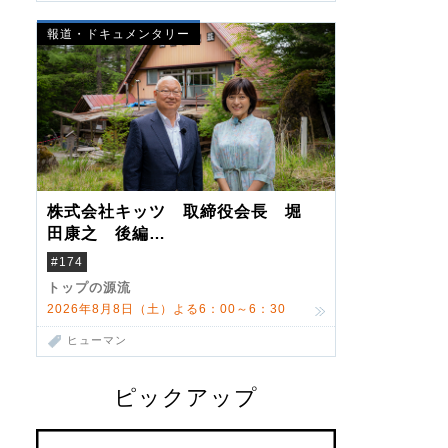
報道・ドキュメンタリー
株式会社キッツ 取締役会長 堀
田康之 後編
米国駐在でも浮かんだ八ヶ岳 山
#174
小屋を営んだ父母
トップの源流
2026年8月8日（土）よる6：00～6：30
ヒューマン
ピックアップ