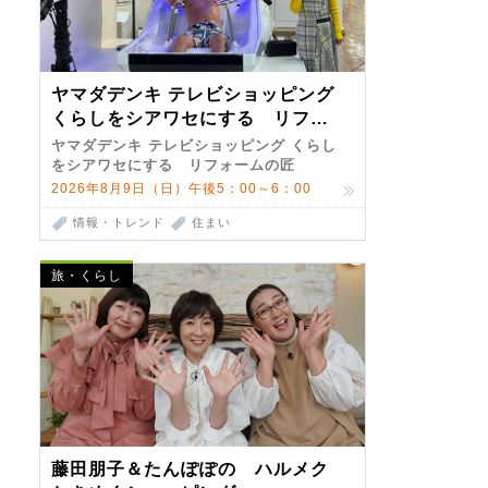
ヤマダデンキ テレビショッピング
くらしをシアワセにする リフォ
ームの匠 第7弾
ヤマダデンキ テレビショッピング くらし
をシアワセにする リフォームの匠
2026年8月9日（日）午後5：00～6：00
情報・トレンド
住まい
旅・くらし
藤田朋子＆たんぽぽの ハルメク