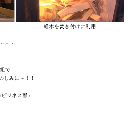
経木を焚き付けに利用
～～～
組で！
たのしみに～！！
作ビジネス部）