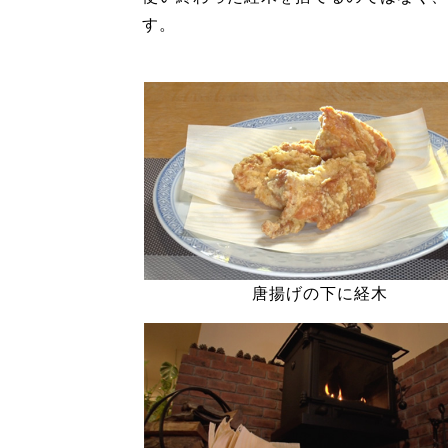
す。
唐揚げの下に経木