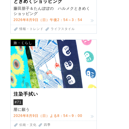
ときめくショッピング
藤田朋子＆たんぽぽの ハルメクときめく
ショッピング
2026年8月9日（日）午後2：54～3：54
情報・トレンド
ライフスタイル
旅・くらし
注染手拭い
#71
暦に願う
2026年8月9日（日）よる8：54～9：00
伝統・文化
四季