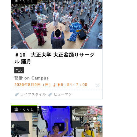
旅・くらし
＃10 大正大学 大正盆踊りサーク
ル 踊月
#10
部活 on Campus
2026年8月9日（日）よる6：54～7：00
ライフスタイル
ヒューマン
旅・くらし