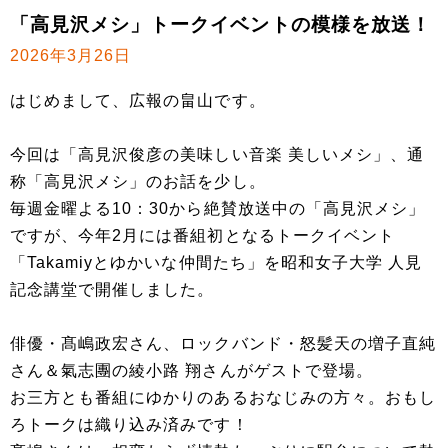
「高見沢メシ」トークイベントの模様を放送！
2026年3月26日
はじめまして、広報の畠山です。
今回は「高見沢俊彦の美味しい音楽 美しいメシ」、通
称「高見沢メシ」のお話を少し。
毎週金曜よる10：30から絶賛放送中の「高見沢メシ」
ですが、今年2月には番組初となるトークイベント
「Takamiyとゆかいな仲間たち」を昭和女子大学 人見
記念講堂で開催しました。
俳優・髙嶋政宏さん、ロックバンド・怒髪天の増子直純
さん＆氣志團の綾小路 翔さんがゲストで登場。
お三方とも番組にゆかりのあるおなじみの方々。おもし
ろトークは織り込み済みです！