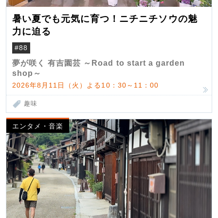
暑い夏でも元気に育つ！ニチニチソウの魅
力に迫る
#88
夢が咲く 有吉園芸 ～Road to start a garden
shop～
2026年8月11日（火）よる10：30～11：00
趣味
エンタメ・音楽