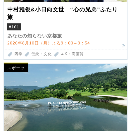
中村雅俊&小日向文世 “心の兄弟”ふたり
旅
#161
あなたの知らない京都旅
2026年8月10日（月）よる9：00～9：54
四季
伝統・文化
４K・高画質
スポーツ