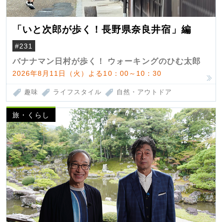
「いと次郎が歩く！長野県奈良井宿」編
#231
バナナマン日村が歩く！ ウォーキングのひむ太郎
2026年8月11日（火）よる10：00～10：30
趣味
ライフスタイル
自然・アウトドア
旅・くらし