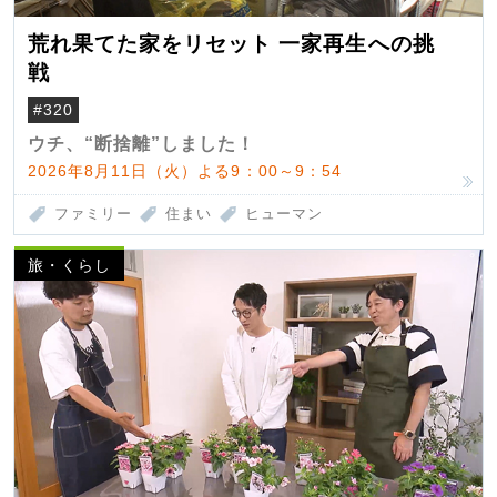
荒れ果てた家をリセット 一家再生への挑
戦
#320
ウチ、“断捨離”しました！
2026年8月11日（火）よる9：00～9：54
ファミリー
住まい
ヒューマン
旅・くらし