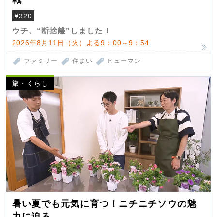
#320
ウチ、“断捨離”しました！
2026年8月11日（火）よる9：00～9：54
ファミリー
住まい
ヒューマン
旅・くらし
暑い夏でも元気に育つ！ニチニチソウの魅
力に迫る