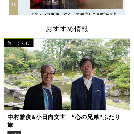
おすすめ情報
旅・くらし
中村雅俊&小日向文世 “心の兄弟”ふたり
旅