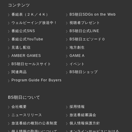
コンテンツ
番組表（２Ｋ／４Ｋ）
BS朝日SDGs on the Web
ウェルビーイング放送中！
視聴者プレゼント
番組公式SNS
BS朝日公式LINE
番組公式YouTube
BS朝日エピソード０
見逃し配信
地方創生
AMBER GAMES
GAME A
BS朝日セールスサイト
イベント
関連商品
BS朝日ショップ
Program Guide For Buyers
BS朝日について
会社概要
採用情報
ニュースリリース
放送番組審議会
放送番組の種別の公表制度
個人情報保護方針
個人情報の取扱いについて
オンラインサービスにおける