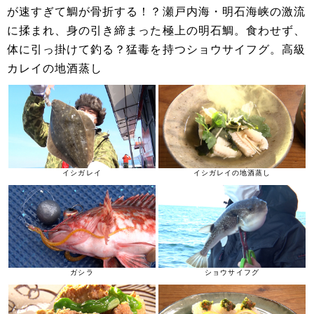
が速すぎて鯛が骨折する！？瀬戸内海・明石海峡の激流
に揉まれ、身の引き締まった極上の明石鯛。食わせず、
体に引っ掛けて釣る？猛毒を持つショウサイフグ。高級
カレイの地酒蒸し
イシガレイ
イシガレイの地酒蒸し
ガシラ
ショウサイフグ