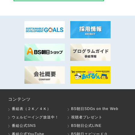
コンテンツ
番組表（２Ｋ／４Ｋ）
BS朝日SDGs on the Web
ウェルビーイング放送中！
視聴者プレゼント
番組公式SNS
BS朝日公式LINE
番組公式YouTube
BS朝日エピソード０