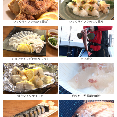
ショウサイフグのから揚げ
ショウサイフグのちり握り
ショウサイフグの炙りてっさ
ホウボウ
焼きショウサイフグ
釣りたて明石鯛の刺身