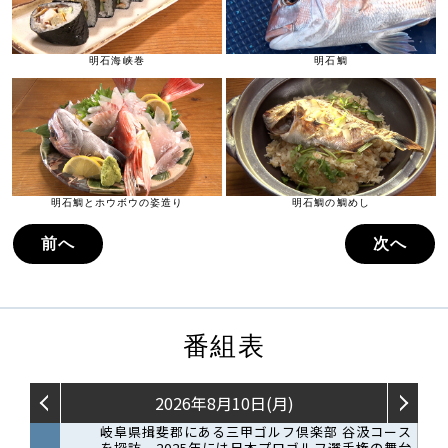
明石海峡巻
明石鯛
明石鯛とホウボウの姿造り
明石鯛の鯛めし
前へ
次へ
番組表