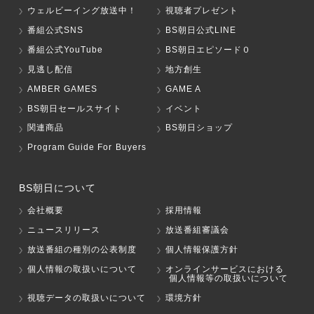
ウェルビーイング放送中！
視聴者プレゼント
番組公式SNS
BS朝日公式LINE
番組公式YouTube
BS朝日エピソード０
見逃し配信
地方創生
AMBER GAMES
GAME A
BS朝日セールスサイト
イベント
関連商品
BS朝日ショップ
Program Guide For Buyers
BS朝日について
会社概要
採用情報
ニュースリリース
放送番組審議会
放送番組の種別の公表制度
個人情報保護方針
個人情報の取扱いについて
オンラインサービスにおける
個人情報等の取扱いについて
視聴データの取扱いについて
環境方針