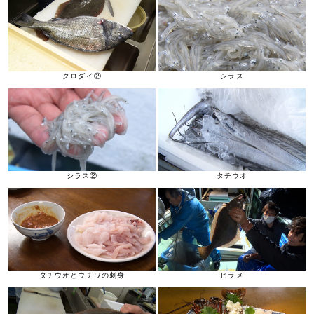
クロダイ②
シラス
シラス②
タチウオ
タチウオとウチワの刺身
ヒラメ