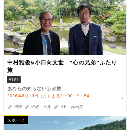
中村雅俊&小日向文世 “心の兄弟”ふたり
旅
#161
あなたの知らない京都旅
2026年8月10日（月）よる9：00～9：54
四季
伝統・文化
４K・高画質
スポーツ