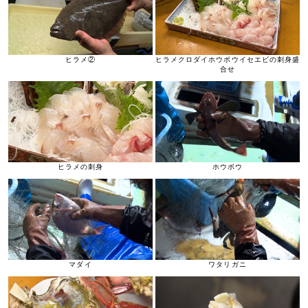
ヒラメ②
ヒラメクロダイホウボウイセエビの刺身盛
合せ
ヒラメの刺身
ホウボウ
マダイ
ワタリガニ