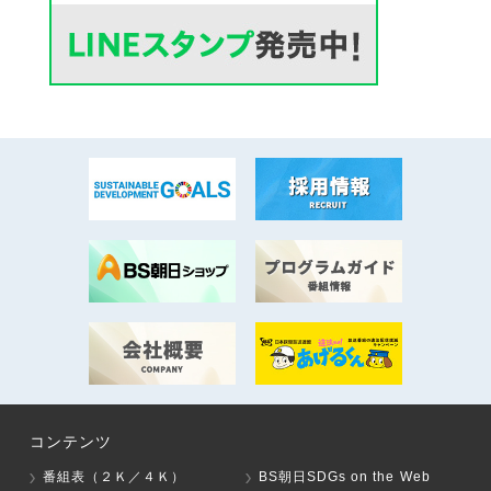
コンテンツ
番組表（２Ｋ／４Ｋ）
BS朝日SDGs on the Web