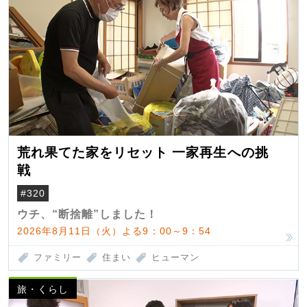
荒れ果てた家をリセット 一家再生への挑
戦
#320
ウチ、“断捨離”しました！
2026年8月11日（火）よる9：00～9：54
ファミリー
住まい
ヒューマン
旅・くらし