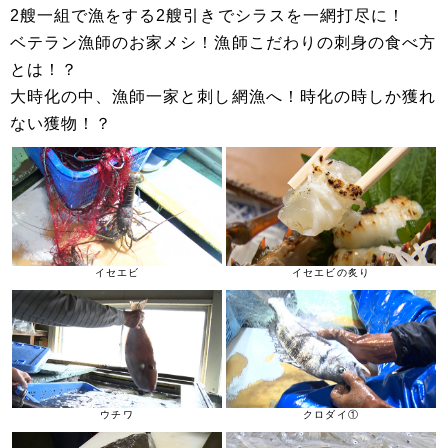
2艘一組で漁をする2艘引きでシラスを一網打尽に！
ベテラン漁師のお家メシ！漁師こだわりの刺身の食べ方
とは！？
大時化の中、漁師一家と刺し網漁へ！時化の時しか獲れ
ない獲物！？
イセエビ
イセエビの炙り
ウチワ
クロダイ①