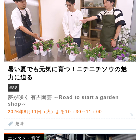
暑い夏でも元気に育つ！ニチニチソウの魅
力に迫る
#88
夢が咲く 有吉園芸 ～Road to start a garden
shop～
2026年8月11日（火）よる10：30～11：00
趣味
エンタメ・音楽