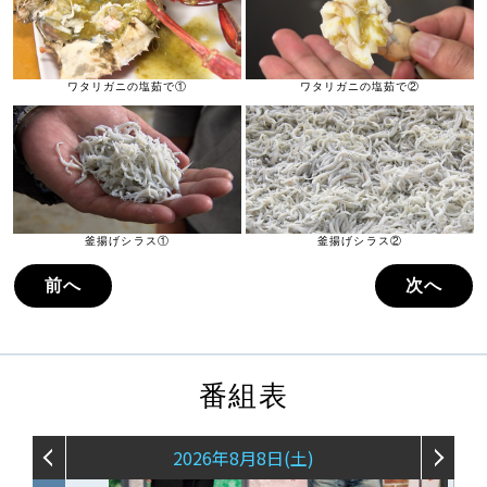
ワタリガニの塩茹で①
ワタリガニの塩茹で②
釜揚げシラス①
釜揚げシラス②
前へ
次へ
番組表