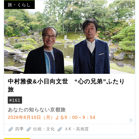
旅・くらし
中村雅俊&小日向文世 “心の兄弟”ふたり
旅
#161
あなたの知らない京都旅
2026年8月10日（月）よる9：00～9：54
四季
伝統・文化
４K・高画質