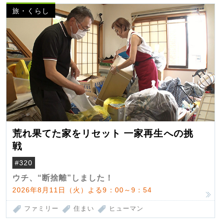
旅・くらし
荒れ果てた家をリセット 一家再生への挑
戦
#320
ウチ、“断捨離”しました！
2026年8月11日（火）よる9：00～9：54
ファミリー
住まい
ヒューマン