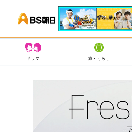
BS朝日
ドラマ
旅・くらし