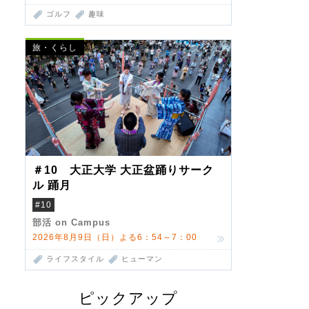
ゴルフ
趣味
旅・くらし
＃10 大正大学 大正盆踊りサーク
ル 踊月
#10
部活 on Campus
2026年8月9日（日）よる6：54～7：00
ライフスタイル
ヒューマン
ピックアップ