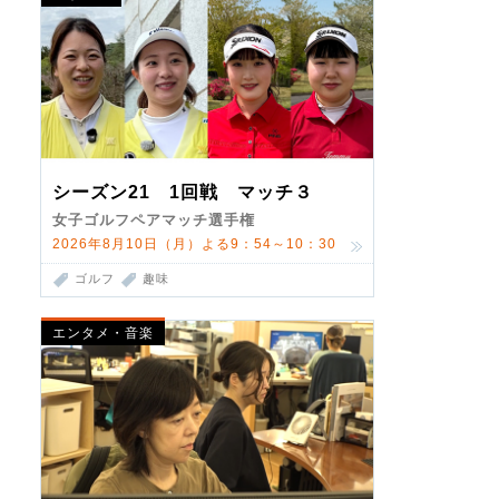
シーズン21 1回戦 マッチ３
女子ゴルフペアマッチ選手権
2026年8月10日（月）よる9：54～10：30
ゴルフ
趣味
エンタメ・音楽