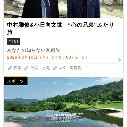
中村雅俊&小日向文世 “心の兄弟”ふたり
旅
#161
あなたの知らない京都旅
2026年8月10日（月）よる9：00～9：54
四季
伝統・文化
４K・高画質
スポーツ