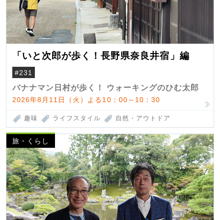
「いと次郎が歩く！長野県奈良井宿」編
#231
バナナマン日村が歩く！ ウォーキングのひむ太郎
2026年8月11日（火）よる10：00～10：30
趣味
ライフスタイル
自然・アウトドア
旅・くらし