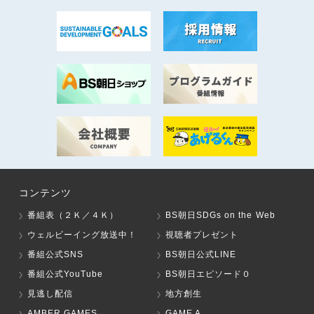
コンテンツ
番組表（２Ｋ／４Ｋ）
BS朝日SDGs on the Web
ウェルビーイング放送中！
視聴者プレゼント
番組公式SNS
BS朝日公式LINE
番組公式YouTube
BS朝日エピソード０
見逃し配信
地方創生
AMBER GAMES
GAME A