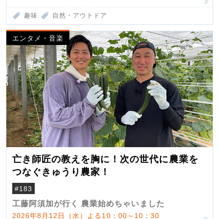
趣味
自然・アウトドア
エンタメ・音楽
亡き師匠の教えを胸に！次の世代に農業を
つなぐきゅうり農家！
#183
工藤阿須加が行く 農業始めちゃいました
2026年8月12日（水）よる10：00～10：30