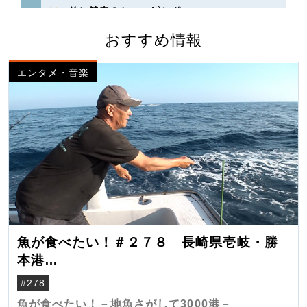
おすすめ情報
エンタメ・音楽
魚が食べたい！＃２７８ 長崎県壱岐・勝
本港
（クロマグロ）
#278
魚が食べたい！－地魚さがして3000港－