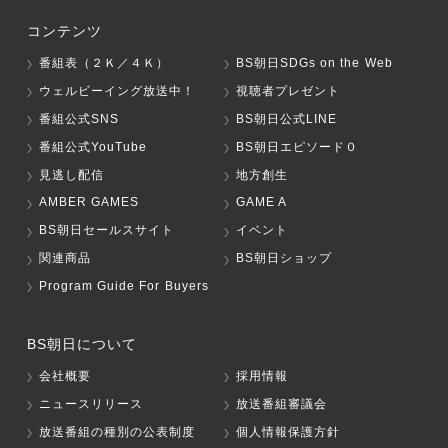
コンテンツ
番組表（２Ｋ／４Ｋ）
BS朝日SDGs on the Web
ウェルビーイング放送中！
視聴者プレゼント
番組公式SNS
BS朝日公式LINE
番組公式YouTube
BS朝日エピソード０
見逃し配信
地方創生
AMBER GAMES
GAME A
BS朝日セールスサイト
イベント
関連商品
BS朝日ショップ
Program Guide For Buyers
BS朝日について
会社概要
採用情報
ニュースリリース
放送番組審議会
放送番組の種別の公表制度
個人情報保護方針