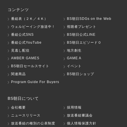
コンテンツ
番組表（２Ｋ／４Ｋ）
BS朝日SDGs on the Web
ウェルビーイング放送中！
視聴者プレゼント
番組公式SNS
BS朝日公式LINE
番組公式YouTube
BS朝日エピソード０
見逃し配信
地方創生
AMBER GAMES
GAME A
BS朝日セールスサイト
イベント
関連商品
BS朝日ショップ
Program Guide For Buyers
BS朝日について
会社概要
採用情報
ニュースリリース
放送番組審議会
放送番組の種別の公表制度
個人情報保護方針