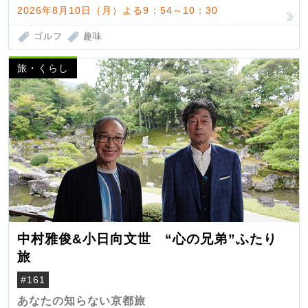
2026年8月10日（月）よる9：54～10：30
ゴルフ
趣味
旅・くらし
中村雅俊&小日向文世 “心の兄弟”ふたり
旅
#161
あなたの知らない京都旅