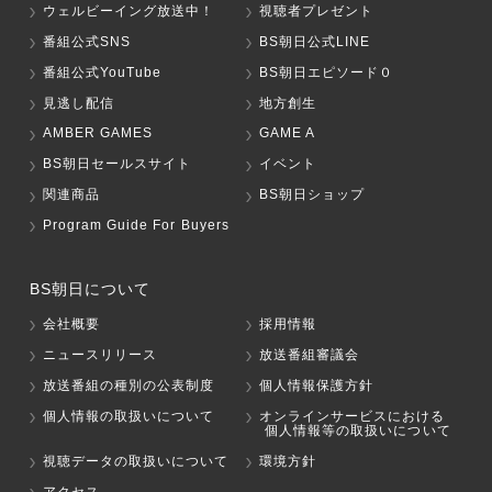
ウェルビーイング放送中！
視聴者プレゼント
番組公式SNS
BS朝日公式LINE
番組公式YouTube
BS朝日エピソード０
見逃し配信
地方創生
AMBER GAMES
GAME A
BS朝日セールスサイト
イベント
関連商品
BS朝日ショップ
Program Guide For Buyers
BS朝日について
会社概要
採用情報
ニュースリリース
放送番組審議会
放送番組の種別の公表制度
個人情報保護方針
個人情報の取扱いについて
オンラインサービスにおける
個人情報等の取扱いについて
視聴データの取扱いについて
環境方針
アクセス