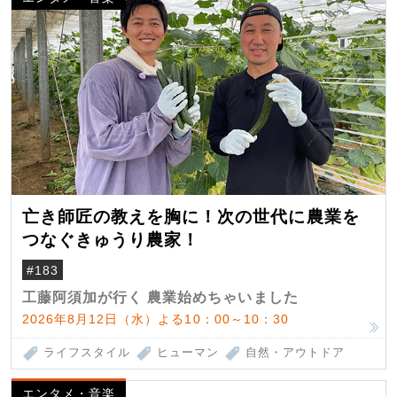
亡き師匠の教えを胸に！次の世代に農業を
つなぐきゅうり農家！
#183
工藤阿須加が行く 農業始めちゃいました
2026年8月12日（水）よる10：00～10：30
ライフスタイル
ヒューマン
自然・アウトドア
エンタメ・音楽