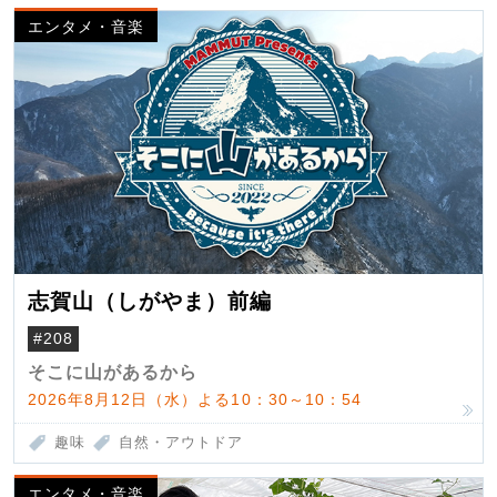
エンタメ・音楽
志賀山（しがやま）前編
#208
そこに山があるから
2026年8月12日（水）よる10：30～10：54
趣味
自然・アウトドア
エンタメ・音楽