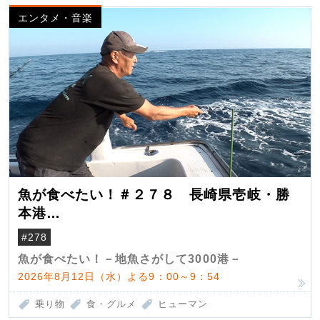
エンタメ・音楽
魚が食べたい！＃２７８ 長崎県壱岐・勝
本港
（クロマグロ）
#278
魚が食べたい！－地魚さがして3000港－
2026年8月12日（水）よる9：00～9：54
乗り物
食・グルメ
ヒューマン