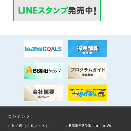
コンテンツ
番組表（２Ｋ／４Ｋ）
BS朝日SDGs on the Web