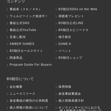
コンテンツ
番組表（２Ｋ／４Ｋ）
BS朝日SDGs on the Web
ウェルビーイング放送中！
視聴者プレゼント
番組公式SNS
BS朝日公式LINE
番組公式YouTube
BS朝日エピソード０
見逃し配信
地方創生
AMBER GAMES
GAME A
BS朝日セールスサイト
イベント
関連商品
BS朝日ショップ
Program Guide For Buyers
BS朝日について
会社概要
採用情報
ニュースリリース
放送番組審議会
放送番組の種別の公表制度
個人情報保護方針
個人情報の取扱いについて
オンラインサービスにおける
個人情報等の取扱いについて