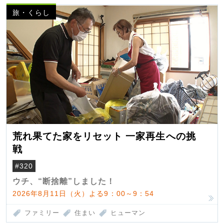
旅・くらし
荒れ果てた家をリセット 一家再生への挑
戦
#320
ウチ、“断捨離”しました！
2026年8月11日（火）よる9：00～9：54
ファミリー
住まい
ヒューマン