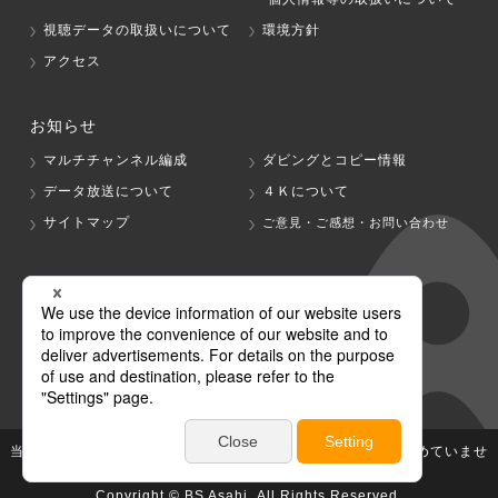
視聴データの取扱いについて
環境方針
アクセス
お知らせ
マルチチャンネル編成
ダビングとコピー情報
データ放送について
４Ｋについて
サイトマップ
ご意見・ご感想・お問い合わせ
グループ会社
テレビ朝日
テレ朝チャンネル
当社が著作権、著作隣接権を有する放送番組等の無断利用は認めていませ
ん。
Copyright © BS Asahi, All Rights Reserved.