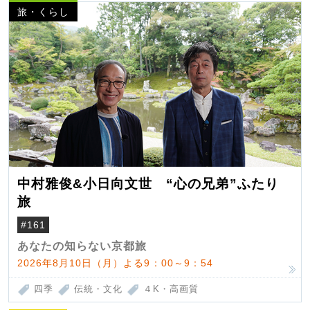
旅・くらし
中村雅俊&小日向文世 “心の兄弟”ふたり
旅
#161
あなたの知らない京都旅
2026年8月10日（月）よる9：00～9：54
四季
伝統・文化
４K・高画質