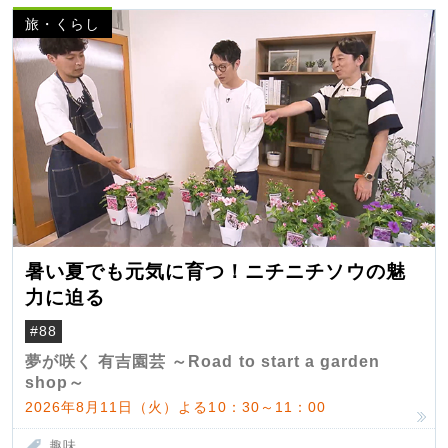
旅・くらし
暑い夏でも元気に育つ！ニチニチソウの魅
力に迫る
#88
夢が咲く 有吉園芸 ～Road to start a garden
shop～
2026年8月11日（火）よる10：30～11：00
趣味