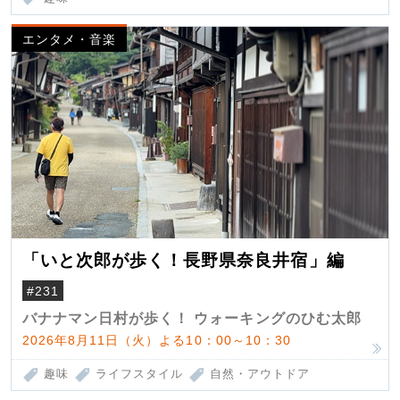
エンタメ・音楽
「いと次郎が歩く！長野県奈良井宿」編
#231
バナナマン日村が歩く！ ウォーキングのひむ太郎
2026年8月11日（火）よる10：00～10：30
趣味
ライフスタイル
自然・アウトドア