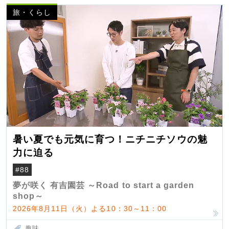
旅・くらし
暑い夏でも元気に育つ！ニチニチソウの魅
力に迫る
#88
夢が咲く 有吉園芸 ～Road to start a garden
shop～
2026年8月11日（火）よる10：30～11：00
趣味