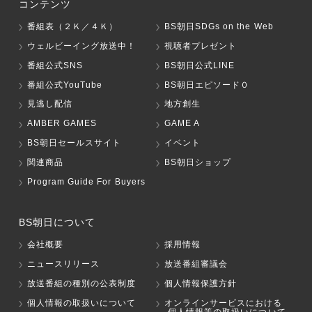
コンテンツ
番組表（２Ｋ／４Ｋ）
BS朝日SDGs on the Web
ウェルビーイング放送中！
視聴者プレゼント
番組公式SNS
BS朝日公式LINE
番組公式YouTube
BS朝日エピソード０
見逃し配信
地方創生
AMBER GAMES
GAME A
BS朝日セールスサイト
イベント
関連商品
BS朝日ショップ
Program Guide For Buyers
BS朝日について
会社概要
採用情報
ニュースリリース
放送番組審議会
放送番組の種別の公表制度
個人情報保護方針
個人情報の取扱いについて
オンラインサービスにおける
個人情報等の取扱いについて