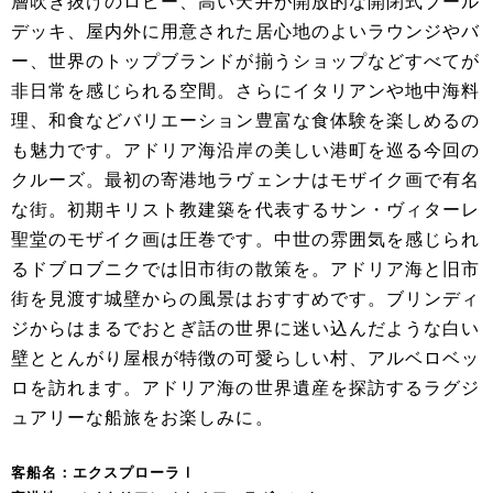
層吹き抜けのロビー、高い天井が開放的な開閉式ブール
デッキ、屋内外に用意された居心地のよいラウンジやバ
ー、世界のトップブランドが揃うショップなどすべてが
非日常を感じられる空間。さらにイタリアンや地中海料
理、和食などバリエーション豊富な食体験を楽しめるの
も魅力です。アドリア海沿岸の美しい港町を巡る今回の
クルーズ。最初の寄港地ラヴェンナはモザイク画で有名
な街。初期キリスト教建築を代表するサン・ヴィターレ
聖堂のモザイク画は圧巻です。中世の雰囲気を感じられ
るドブロブニクでは旧市街の散策を。アドリア海と旧市
街を見渡す城壁からの風景はおすすめです。ブリンディ
ジからはまるでおとぎ話の世界に迷い込んだような白い
壁ととんがり屋根が特徴の可愛らしい村、アルベロベッ
ロを訪れます。アドリア海の世界遺産を探訪するラグジ
ュアリーな船旅をお楽しみに。
客船名：エクスプローラⅠ