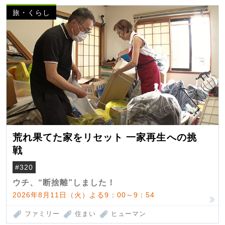
旅・くらし
荒れ果てた家をリセット 一家再生への挑
戦
#320
ウチ、“断捨離”しました！
2026年8月11日（火）よる9：00～9：54
ファミリー
住まい
ヒューマン