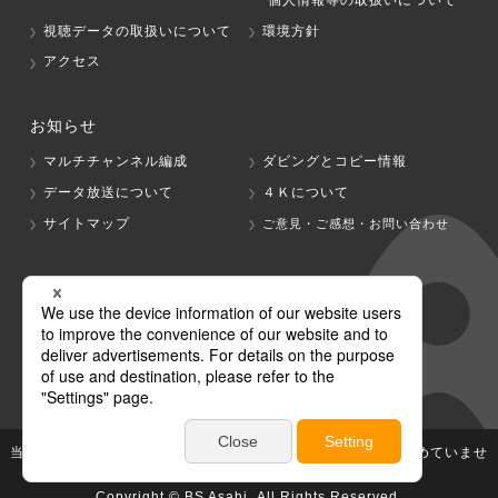
視聴データの取扱いについて
環境方針
アクセス
お知らせ
マルチチャンネル編成
ダビングとコピー情報
データ放送について
４Ｋについて
サイトマップ
ご意見・ご感想・お問い合わせ
グループ会社
テレビ朝日
テレ朝チャンネル
当社が著作権、著作隣接権を有する放送番組等の無断利用は認めていませ
ん。
Copyright © BS Asahi, All Rights Reserved.