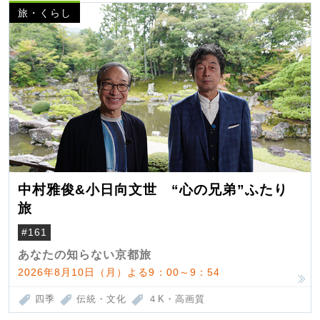
旅・くらし
中村雅俊&小日向文世 “心の兄弟”ふたり
旅
#161
あなたの知らない京都旅
2026年8月10日（月）よる9：00～9：54
四季
伝統・文化
４K・高画質