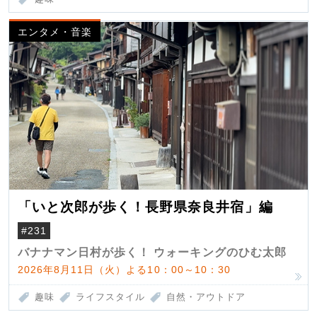
エンタメ・音楽
「いと次郎が歩く！長野県奈良井宿」編
#231
バナナマン日村が歩く！ ウォーキングのひむ太郎
2026年8月11日（火）よる10：00～10：30
趣味
ライフスタイル
自然・アウトドア