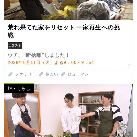
荒れ果てた家をリセット 一家再生への挑
戦
#320
ウチ、“断捨離”しました！
2026年8月11日（火）よる9：00～9：54
ファミリー
住まい
ヒューマン
旅・くらし