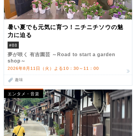
暑い夏でも元気に育つ！ニチニチソウの魅
力に迫る
#88
夢が咲く 有吉園芸 ～Road to start a garden
shop～
2026年8月11日（火）よる10：30～11：00
趣味
エンタメ・音楽