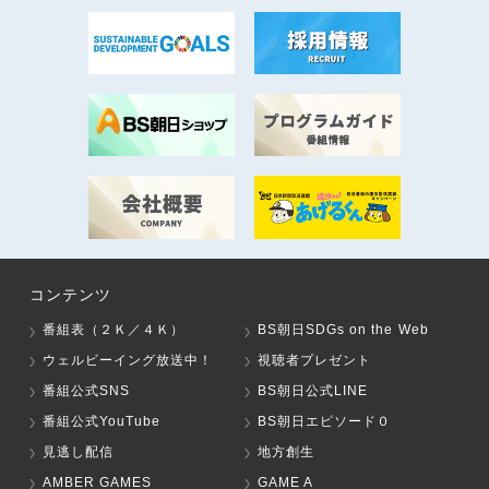
コンテンツ
番組表（２Ｋ／４Ｋ）
BS朝日SDGs on the Web
ウェルビーイング放送中！
視聴者プレゼント
番組公式SNS
BS朝日公式LINE
番組公式YouTube
BS朝日エピソード０
見逃し配信
地方創生
AMBER GAMES
GAME A