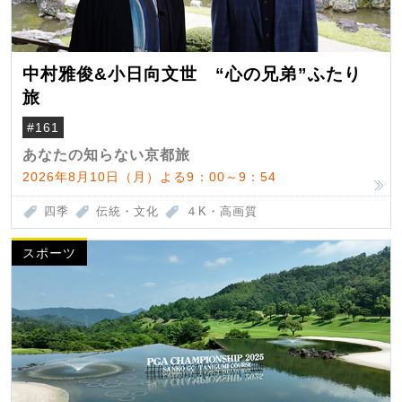
中村雅俊&小日向文世 “心の兄弟”ふたり
旅
#161
あなたの知らない京都旅
2026年8月10日（月）よる9：00～9：54
四季
伝統・文化
４K・高画質
スポーツ