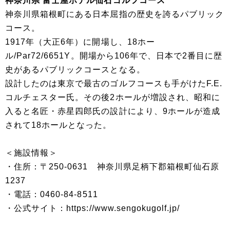
神奈川県 富士屋ホテル仙石ゴルフコース
神奈川県箱根町にある日本屈指の歴史を誇るパブリック
コース。
1917年（大正6年）に開場し、18ホー
ル/Par72/6651Y。開場から106年で、日本で2番目に歴
史があるパブリックコースとなる。
設計したのは東京で最古のゴルフコースも手がけたF.E.
コルチェスター氏。その後2ホールが増設され、昭和に
入ると名匠・赤星四郎氏の設計により、9ホールが造成
されて18ホールとなった。
＜施設情報＞
・住所：〒250-0631 神奈川県足柄下郡箱根町仙石原
1237
・電話：0460-84-8511
・公式サイト：https://www.sengokugolf.jp/