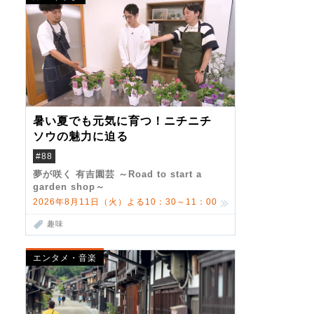
暑い夏でも元気に育つ！ニチニチ
ソウの魅力に迫る
#88
夢が咲く 有吉園芸 ～Road to start a
garden shop～
2026年8月11日（火）よる10：30～11：00
趣味
エンタメ・音楽