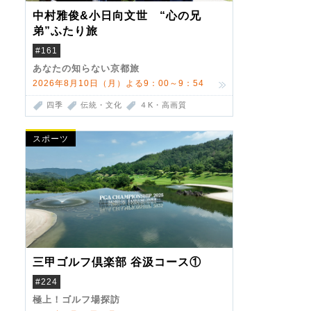
中村雅俊&小日向文世 “心の兄
弟”ふたり旅
#161
あなたの知らない京都旅
2026年8月10日（月）よる9：00～9：54
四季
伝統・文化
４K・高画質
スポーツ
三甲ゴルフ倶楽部 谷汲コース①
#224
極上！ゴルフ場探訪