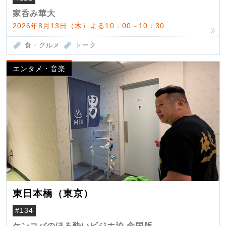
家呑み華大
2026年8月13日（木）よる10：00～10：30
食・グルメ
トーク
エンタメ・音楽
東日本橋（東京）
#134
ケンコバのほろ酔いビジホ泊 全国版