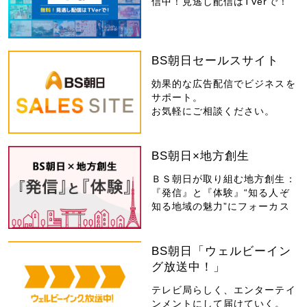
信中！見逃し配信はTVerで！
BS朝日セールスサイト
効果的な広告配信でビジネスを
サポート。
お気軽にご相談ください。
BS朝日×地方創生
ＢＳ朝日が取り組む地方創生：
『発信』と『体験』“知る人ぞ
知る地域の魅力”にフォーカス
BS朝日「ウェルビーイン
グ放送中！」
テレビ局らしく、エンターテイ
ンメントにして届けていく。