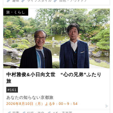
趣味
ライフスタイル
自然・アウトドア
旅・くらし
中村雅俊&小日向文世 “心の兄弟”ふたり
旅
#161
あなたの知らない京都旅
2026年8月10日（月）よる9：00～9：54