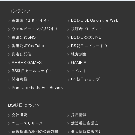
コンテンツ
番組表（２Ｋ／４Ｋ）
BS朝日SDGs on the Web
ウェルビーイング放送中！
視聴者プレゼント
番組公式SNS
BS朝日公式LINE
番組公式YouTube
BS朝日エピソード０
見逃し配信
地方創生
AMBER GAMES
GAME A
BS朝日セールスサイト
イベント
関連商品
BS朝日ショップ
Program Guide For Buyers
BS朝日について
会社概要
採用情報
ニュースリリース
放送番組審議会
放送番組の種別の公表制度
個人情報保護方針