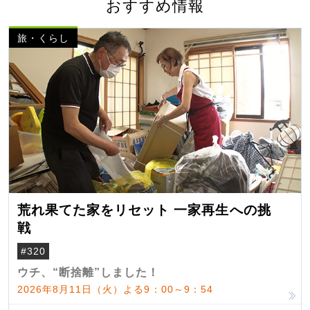
おすすめ情報
旅・くらし
荒れ果てた家をリセット 一家再生への挑
戦
#320
ウチ、“断捨離”しました！
2026年8月11日（火）よる9：00～9：54