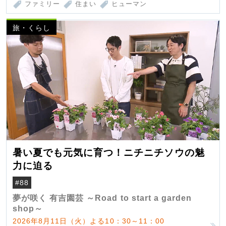
ファミリー
住まい
ヒューマン
旅・くらし
暑い夏でも元気に育つ！ニチニチソウの魅
力に迫る
#88
夢が咲く 有吉園芸 ～Road to start a garden
shop～
2026年8月11日（火）よる10：30～11：00