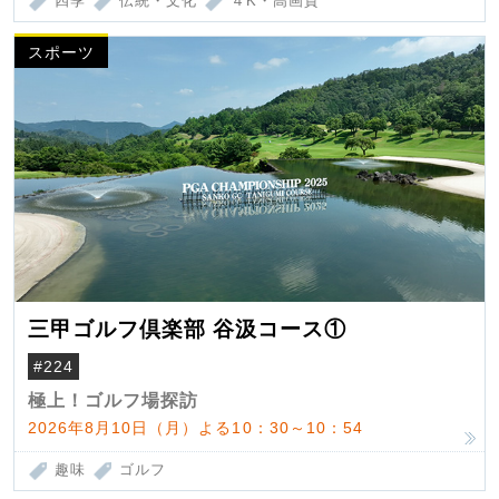
四季
伝統・文化
４K・高画質
スポーツ
三甲ゴルフ倶楽部 谷汲コース①
#224
極上！ゴルフ場探訪
2026年8月10日（月）よる10：30～10：54
趣味
ゴルフ