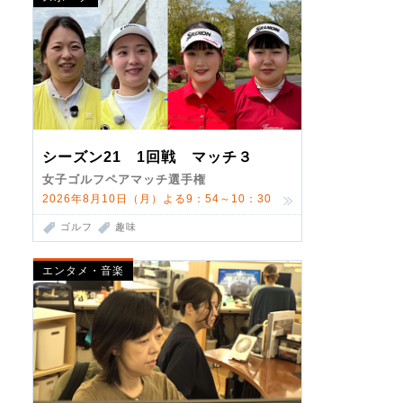
シーズン21 1回戦 マッチ３
女子ゴルフペアマッチ選手権
2026年8月10日（月）よる9：54～10：30
ゴルフ
趣味
エンタメ・音楽