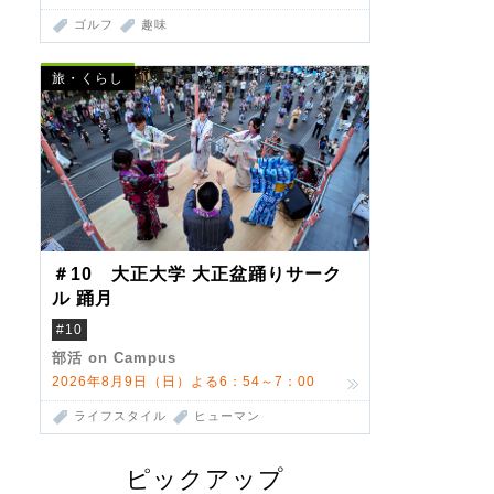
ゴルフ
趣味
旅・くらし
＃10 大正大学 大正盆踊りサーク
ル 踊月
#10
部活 on Campus
2026年8月9日（日）よる6：54～7：00
ライフスタイル
ヒューマン
ピックアップ