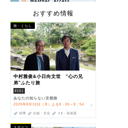
おすすめ情報
旅・くらし
中村雅俊&小日向文世 “心の兄
弟”ふたり旅
#161
あなたの知らない京都旅
2026年8月10日（月）よる9：00～9：54
四季
伝統・文化
４K・高画質
スポーツ