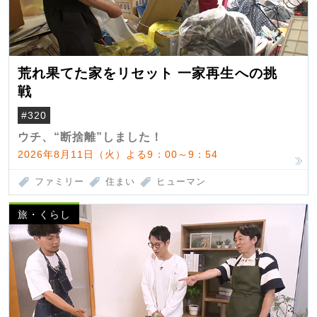
荒れ果てた家をリセット 一家再生への挑
戦
#320
ウチ、“断捨離”しました！
2026年8月11日（火）よる9：00～9：54
ファミリー
住まい
ヒューマン
旅・くらし