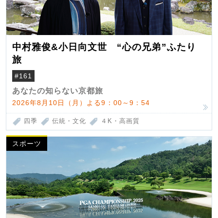
中村雅俊&小日向文世 “心の兄弟”ふたり
旅
#161
あなたの知らない京都旅
2026年8月10日（月）よる9：00～9：54
四季
伝統・文化
４K・高画質
スポーツ