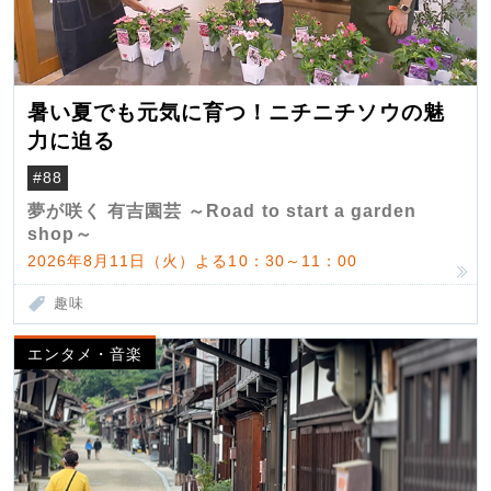
暑い夏でも元気に育つ！ニチニチソウの魅
力に迫る
#88
夢が咲く 有吉園芸 ～Road to start a garden
shop～
2026年8月11日（火）よる10：30～11：00
趣味
エンタメ・音楽