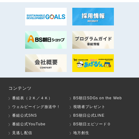
コンテンツ
番組表（２Ｋ／４Ｋ）
BS朝日SDGs on the Web
ウェルビーイング放送中！
視聴者プレゼント
番組公式SNS
BS朝日公式LINE
番組公式YouTube
BS朝日エピソード０
見逃し配信
地方創生