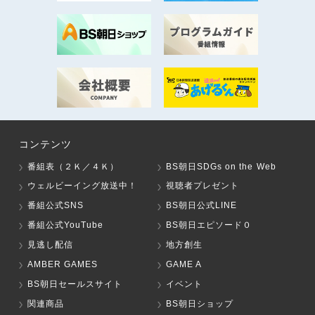
コンテンツ
番組表（２Ｋ／４Ｋ）
BS朝日SDGs on the Web
ウェルビーイング放送中！
視聴者プレゼント
番組公式SNS
BS朝日公式LINE
番組公式YouTube
BS朝日エピソード０
見逃し配信
地方創生
AMBER GAMES
GAME A
BS朝日セールスサイト
イベント
関連商品
BS朝日ショップ