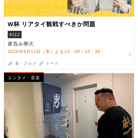
W杯 リアタイ観戦すべきか問題
#112
家呑み華大
2026年8月13日（木）よる10：00～10：30
食・グルメ
トーク
エンタメ・音楽