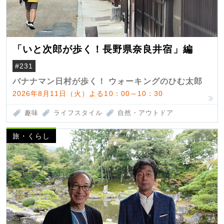
「いと次郎が歩く！長野県奈良井宿」編
#231
バナナマン日村が歩く！ ウォーキングのひむ太郎
2026年8月11日（火）よる10：00～10：30
趣味
ライフスタイル
自然・アウトドア
旅・くらし