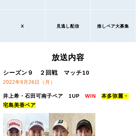
X
見逃し配信
推しペア大募集
放送内容
シーズン９ ２回戦 マッチ10
2022年9月26日（月）
井上希・石田可南子ペア 1UP
WIN
本多弥麗・
宅島美香ペア