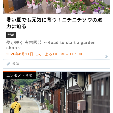
暑い夏でも元気に育つ！ニチニチソウの魅
力に迫る
#88
夢が咲く 有吉園芸 ～Road to start a garden
shop～
2026年8月11日（火）よる10：30～11：00
趣味
エンタメ・音楽