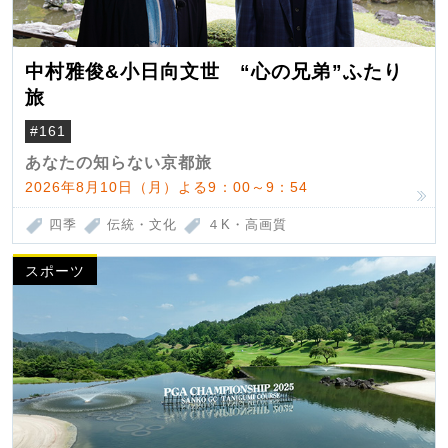
中村雅俊&小日向文世 “心の兄弟”ふたり
旅
#161
あなたの知らない京都旅
2026年8月10日（月）よる9：00～9：54
四季
伝統・文化
４K・高画質
スポーツ