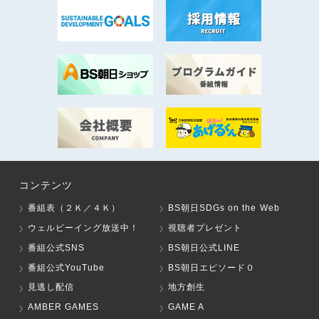
コンテンツ
番組表（２Ｋ／４Ｋ）
BS朝日SDGs on the Web
ウェルビーイング放送中！
視聴者プレゼント
番組公式SNS
BS朝日公式LINE
番組公式YouTube
BS朝日エピソード０
見逃し配信
地方創生
AMBER GAMES
GAME A