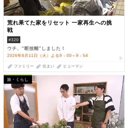
荒れ果てた家をリセット 一家再生への挑
戦
#320
ウチ、“断捨離”しました！
2026年8月11日（火）よる9：00～9：54
ファミリー
住まい
ヒューマン
旅・くらし