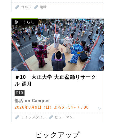
ゴルフ
趣味
旅・くらし
＃10 大正大学 大正盆踊りサーク
ル 踊月
#10
部活 on Campus
2026年8月9日（日）よる6：54～7：00
ライフスタイル
ヒューマン
ピックアップ