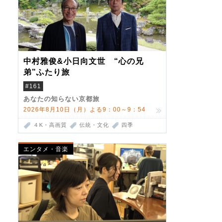
中村雅俊&小日向文世 “心の兄
弟”ふたり旅
#161
あなたの知らない京都旅
2026年8月10日（月）よる9：00～9：54
４K・高画質
伝統・文化
四季
エンタメ・音楽