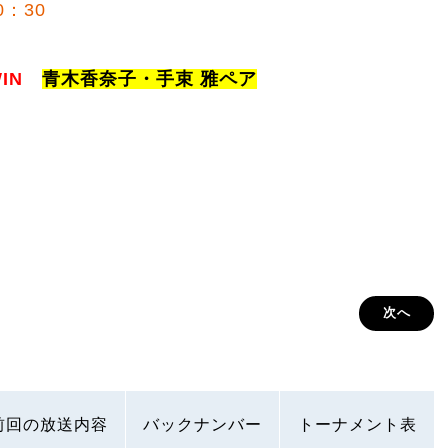
0：30
IN
青木香奈子・手束 雅ペア
次へ
前回の放送内容
バックナンバー
トーナメント表