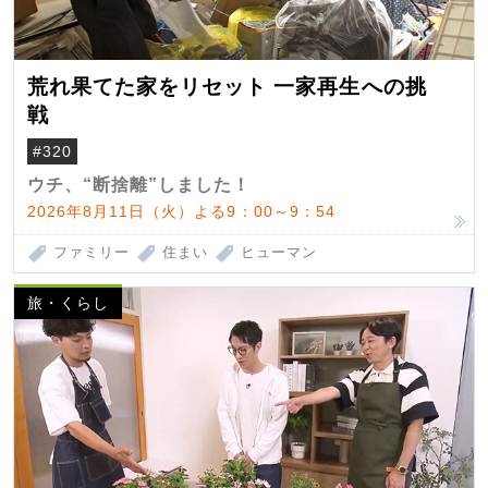
荒れ果てた家をリセット 一家再生への挑
戦
#320
ウチ、“断捨離”しました！
2026年8月11日（火）よる9：00～9：54
ファミリー
住まい
ヒューマン
旅・くらし