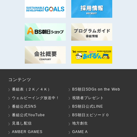
コンテンツ
番組表（２Ｋ／４Ｋ）
BS朝日SDGs on the Web
ウェルビーイング放送中！
視聴者プレゼント
番組公式SNS
BS朝日公式LINE
番組公式YouTube
BS朝日エピソード０
見逃し配信
地方創生
AMBER GAMES
GAME A