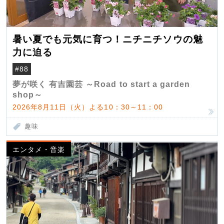
暑い夏でも元気に育つ！ニチニチソウの魅
力に迫る
#88
夢が咲く 有吉園芸 ～Road to start a garden
shop～
2026年8月11日（火）よる10：30～11：00
趣味
エンタメ・音楽