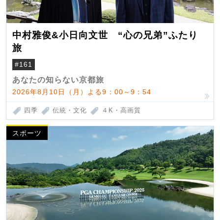
中村雅俊&小日向文世 “心の兄弟”ふたり
旅
#161
あなたの知らない京都旅
2026年8月10日（月）よる9：00～9：54
四季
伝統・文化
４K・高画質
スポーツ