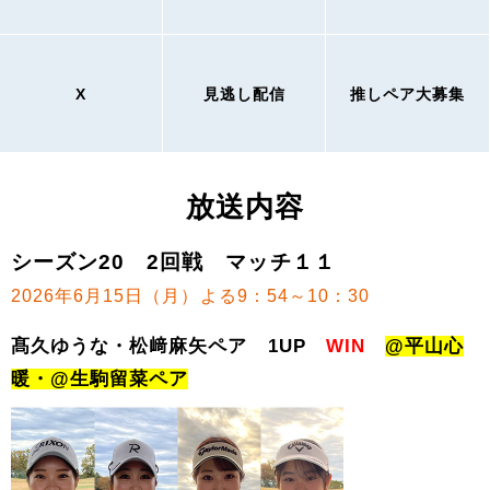
X
見逃し配信
推しペア大募集
放送内容
シーズン20 2回戦 マッチ１１
2026年6月15日（月）よる9：54～10：30
髙久ゆうな・松﨑麻矢ペア 1UP
WIN
@平山心
暖・@生駒留菜ペア