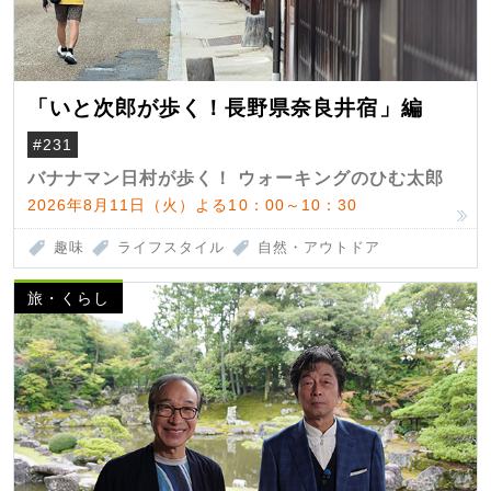
「いと次郎が歩く！長野県奈良井宿」編
#231
バナナマン日村が歩く！ ウォーキングのひむ太郎
2026年8月11日（火）よる10：00～10：30
趣味
ライフスタイル
自然・アウトドア
旅・くらし