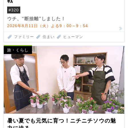
戦
#320
ウチ、“断捨離”しました！
2026年8月11日（火）よる9：00～9：54
ファミリー
住まい
ヒューマン
旅・くらし
暑い夏でも元気に育つ！ニチニチソウの魅