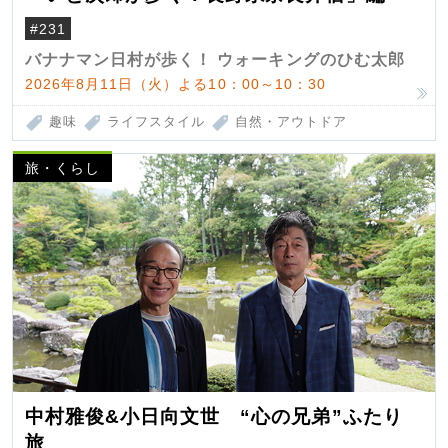
#231
バナナマン日村が歩く！ ウォーキングのひむ太郎
2026年8月11日（火）よる10：00～10：30
趣味
ライフスタイル
自然・アウトドア
旅・くらし
中村雅俊&小日向文世 “心の兄弟”ふたり
旅