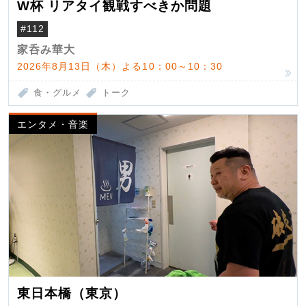
W杯 リアタイ観戦すべきか問題
#112
家呑み華大
2026年8月13日（木）よる10：00～10：30
食・グルメ
トーク
エンタメ・音楽
東日本橋（東京）