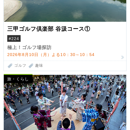
三甲ゴルフ倶楽部 谷汲コース①
#224
極上！ゴルフ場探訪
2026年8月10日（月）よる10：30～10：54
ゴルフ
趣味
旅・くらし