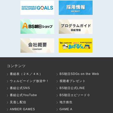
コンテンツ
番組表（２Ｋ／４Ｋ）
BS朝日SDGs on the Web
ウェルビーイング放送中！
視聴者プレゼント
番組公式SNS
BS朝日公式LINE
番組公式YouTube
BS朝日エピソード０
見逃し配信
地方創生
AMBER GAMES
GAME A