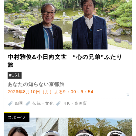
中村雅俊&小日向文世 “心の兄弟”ふたり
旅
#161
あなたの知らない京都旅
2026年8月10日（月）よる9：00～9：54
四季
伝統・文化
４K・高画質
スポーツ