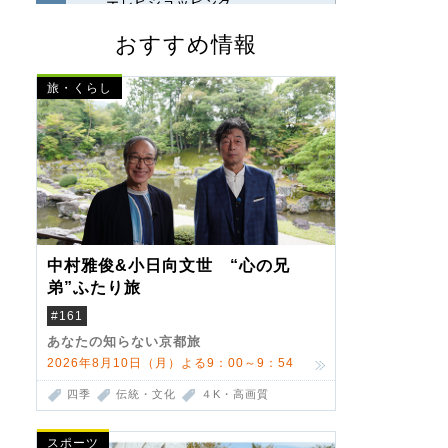
おすすめ情報
旅・くらし
中村雅俊&小日向文世 “心の兄
弟”ふたり旅
#161
あなたの知らない京都旅
2026年8月10日（月）よる9：00～9：54
四季
伝統・文化
４K・高画質
スポーツ