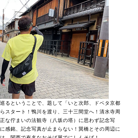
巡るということで、題して「いと次郎、ドベタ京都
らスタート！鴨川を渡り、三十三間堂へ！清水寺周
正な佇まいの法観寺（八坂の塔）に思わず記念写
に感銘、記念写真が止まらない！巽橋とその周辺に
は、関西で有名なおそば屋でにしんそば！