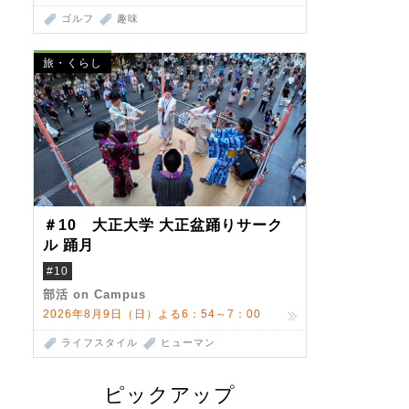
ゴルフ
趣味
旅・くらし
＃10 大正大学 大正盆踊りサーク
ル 踊月
#10
部活 on Campus
2026年8月9日（日）よる6：54～7：00
ライフスタイル
ヒューマン
ピックアップ