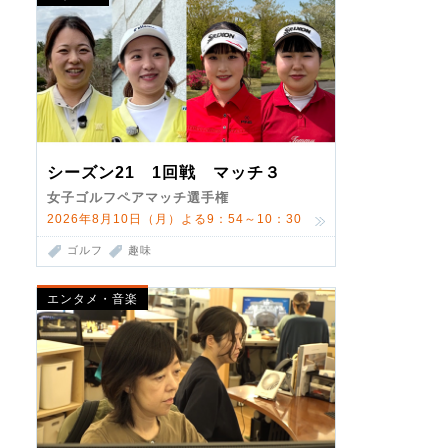
シーズン21 1回戦 マッチ３
女子ゴルフペアマッチ選手権
2026年8月10日（月）よる9：54～10：30
ゴルフ
趣味
エンタメ・音楽