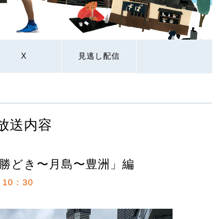
X
見逃し配信
放送内容
勝どき〜月島〜豊洲」編
10：30