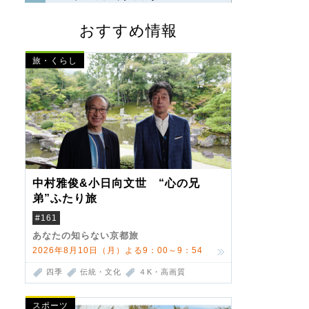
おすすめ情報
旅・くらし
中村雅俊&小日向文世 “心の兄
弟”ふたり旅
#161
あなたの知らない京都旅
2026年8月10日（月）よる9：00～9：54
四季
伝統・文化
４K・高画質
スポーツ