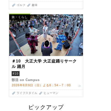
ゴルフ
趣味
旅・くらし
＃10 大正大学 大正盆踊りサーク
ル 踊月
#10
部活 on Campus
2026年8月9日（日）よる6：54～7：00
ライフスタイル
ヒューマン
ピックアップ