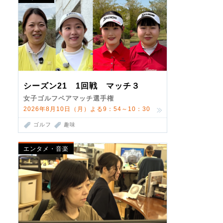
シーズン21 1回戦 マッチ３
女子ゴルフペアマッチ選手権
2026年8月10日（月）よる9：54～10：30
ゴルフ
趣味
エンタメ・音楽