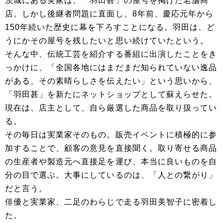
茨城にある実家は、「羽田甚」の屋号を掲げた老舗商
店。しかし後継者問題に直面し、8年前、慶応元年から
150年続いた歴史に幕を下ろすことになる。羽田は、ど
うにかその屋号を残したいと思い続けていたという。
そんな中、伝統工芸を紹介する番組に出演したことをき
っかけに、「全国各地にはまだまだ知られていない逸品
がある、その素晴らしさを伝えたい」という思いから、
「羽田甚」を新たにネットショップとして蘇えらせた。
現在は、店主として、自ら厳選した商品を取り扱ってい
る。
その毎日は実業家そのもの。販売イベントに積極的に参
加することで、顧客の意見を直接聞く。取り寄せる商品
の生産者や製造元へ直接足を運び、本当に良いものを自
分の目で選ぶ。大事にしているのは、「人との繋がり」
だと言う。
俳優と実業家、二足のわらじで走る羽田美智子に密着し
た。