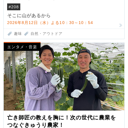
#208
そこに山があるから
2026年8月12日（水）よる10：30～10：54
趣味
自然・アウトドア
エンタメ・音楽
亡き師匠の教えを胸に！次の世代に農業を
つなぐきゅうり農家！