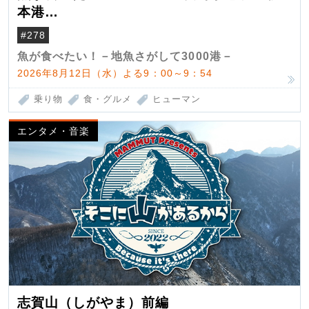
本港
（クロマグロ）
#278
魚が食べたい！－地魚さがして3000港－
2026年8月12日（水）よる9：00～9：54
乗り物
食・グルメ
ヒューマン
エンタメ・音楽
志賀山（しがやま）前編