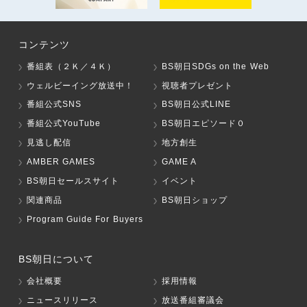
コンテンツ
番組表（２Ｋ／４Ｋ）
BS朝日SDGs on the Web
ウェルビーイング放送中！
視聴者プレゼント
番組公式SNS
BS朝日公式LINE
番組公式YouTube
BS朝日エピソード０
見逃し配信
地方創生
AMBER GAMES
GAME A
BS朝日セールスサイト
イベント
関連商品
BS朝日ショップ
Program Guide For Buyers
BS朝日について
会社概要
採用情報
ニュースリリース
放送番組審議会