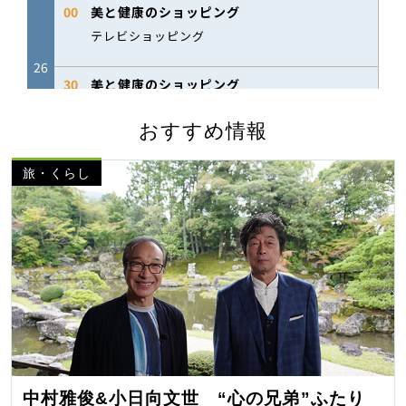
おすすめ情報
旅・くらし
中村雅俊&小日向文世 “心の兄弟”ふたり