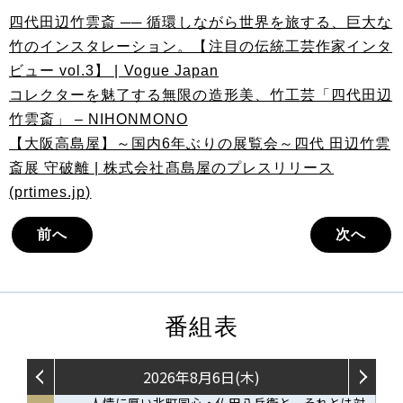
四代田辺竹雲斎 ── 循環しながら世界を旅する、巨大な
竹のインスタレーション。【注目の伝統工芸作家インタ
ビュー vol.3】 | Vogue Japan
コレクターを魅了する無限の造形美、竹工芸「四代田辺
竹雲斎」 – NIHONMONO
【大阪高島屋】～国内6年ぶりの展覧会～四代 田辺竹雲
斎展 守破離 | 株式会社髙島屋のプレスリリース
(prtimes.jp)
前へ
次へ
番組表