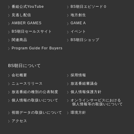
番組公式YouTube
BS朝日エピソード０
見逃し配信
地方創生
AMBER GAMES
GAME A
BS朝日セールスサイト
イベント
関連商品
BS朝日ショップ
Program Guide For Buyers
BS朝日について
会社概要
採用情報
ニュースリリース
放送番組審議会
放送番組の種別の公表制度
個人情報保護方針
個人情報の取扱いについて
オンラインサービスにおける
個人情報等の取扱いについて
視聴データの取扱いについて
環境方針
アクセス