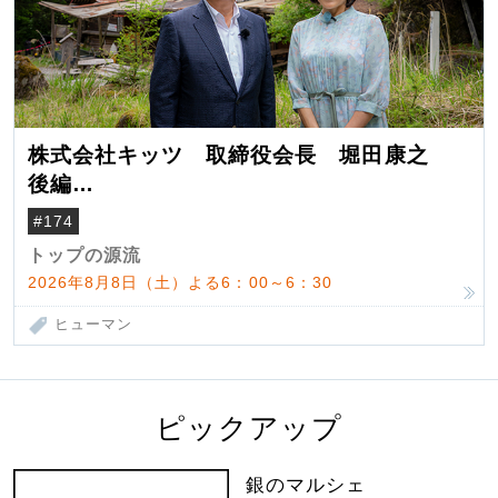
株式会社キッツ 取締役会長 堀田康之
後編
米国駐在でも浮かんだ八ヶ岳 山小屋を営
#174
んだ父母
トップの源流
2026年8月8日（土）よる6：00～6：30
ヒューマン
ピックアップ
銀のマルシェ