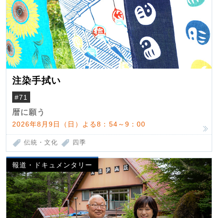
注染手拭い
#71
暦に願う
2026年8月9日（日）よる8：54～9：00
伝統・文化
四季
報道・ドキュメンタリー