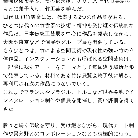
基礎技術を学ぶ。その後実家に戻り、父 三代竹雲斎の
もとに弟子入り、竹工芸を学んだ。
四代 田辺竹雲斎には、代表する2つの作品群がある。
ひとつは代々の竹雲斎の技術・精神を受け継ぐ伝統的な
作品だ。日本伝統工芸展を中心に作品を発表しながら、
大阪や東京などで個展やグループ展を開催している。
もうひとつは、竹による空間芸術や現代性の強い竹の立
体作品。インスタレーションとも呼ばれる空間芸術は、
「記憶に残すアート」をテーマとして毎回違う場所と形
で発表している。材料である竹は展覧会終了後に解き、
再利用され次の作品につないでいく。
これまでフランスやブラジル、トルコなど世界各地でイ
ンスタレーション制作や個展を開催し、高い評価を得て
きた。
脈々と続く伝統を守り、受け継ぎながら、現代アート制
作や異分野とのコレボレーションなども積極的に行う。