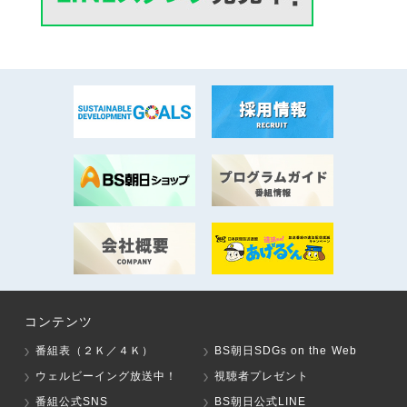
コンテンツ
番組表（２Ｋ／４Ｋ）
BS朝日SDGs on the Web
ウェルビーイング放送中！
視聴者プレゼント
番組公式SNS
BS朝日公式LINE