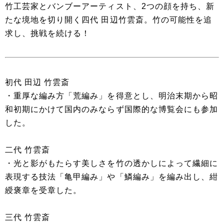
竹工芸家とバンブーアーティスト、2つの顔を持ち、新
たな境地を切り開く四代 田辺竹雲斎。竹の可能性を追
求し、挑戦を続ける！
初代 田辺 竹雲斎
・重厚な編み方「荒編み」を得意とし、明治末期から昭
和初期にかけて国内のみならず国際的な博覧会にも参加
した。
二代 竹雲斎
・光と影がもたらす美しさを竹の透かしによって繊細に
表現する技法「亀甲編み」や「鱗編み」を編み出し、紺
綬褒章を受章した。
三代 竹雲斎