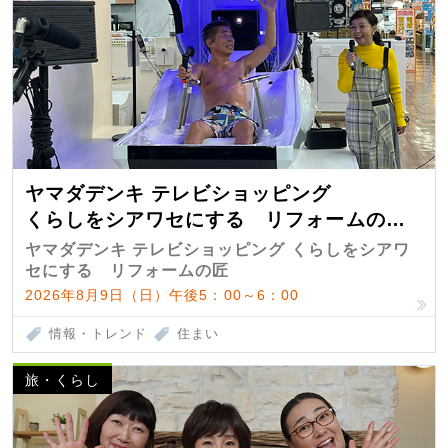
ヤマダデンキ テレビショッピング
くらしをシアワセにする リフォームの
匠 第7弾
ヤマダデンキ テレビショッピング くらしをシアワ
セにする リフォームの匠
2026年8月9日（日）午後5：00～6：00
情報・トレンド
住まい
旅・くらし