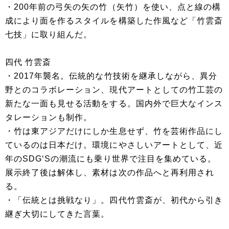
・200年前の弓矢の矢の竹（矢竹）を使い、点と線の構
成により面を作るスタイルを構築した作風など「竹雲斎
七技」に取り組んだ。
四代 竹雲斎
・2017年襲名。伝統的な竹技術を継承しながら、異分
野とのコラボレーション、現代アートとしての竹工芸の
新たな一面も見せる活動をする。国内外で巨大なインス
タレーションも制作。
・竹は東アジアだけにしか生息せず、竹を芸術作品にし
ているのは日本だけ。環境にやさしいアートとして、近
年のSDG‘Sの潮流にも乗り世界で注目を集めている。
展示終了後は解体し、素材は次の作品へと再利用され
る。
・「伝統とは挑戦なり」。四代竹雲斎が、初代から引き
継ぎ大切にしてきた言葉。