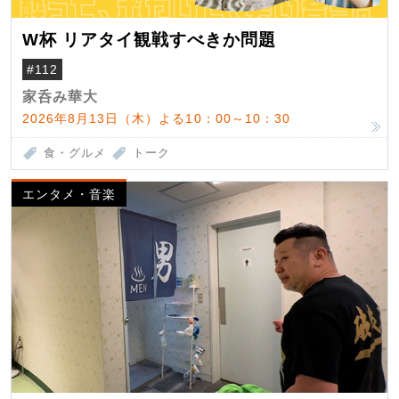
W杯 リアタイ観戦すべきか問題
#112
家呑み華大
2026年8月13日（木）よる10：00～10：30
食・グルメ
トーク
エンタメ・音楽