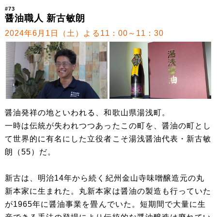
#73
醤油職人 新古敏朗
2024年6月1日（土）よる11：00～11：30
醤油発祥の地といわれる、和歌山県湯浅町。
一時は伝統が失われつつあったこの町を、醤油の町とし
て世界的に有名にした立役者こそ湯浅醤油代表・新古敏
朗（55）だ。
新古は、明治14年から続く紀州金山寺味噌醸造元の丸
新本家に生まれた。丸新本家は醤油の製造も行っていた
が1965年に醤油事業を畳んでいた。短期間で大量に生