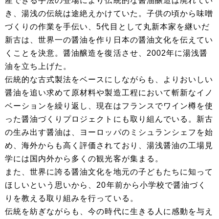
産できる手法の登場により伝統的な醤油醸造は廃れてい
き、湯浅の伝統は途絶えかけていた。子供の頃から味噌
づくりの作業を手伝い、5代目として丸新本家を継いだ
新古は、世界一の醤油を作り日本の醤油文化を伝えてい
くことを決意。醤油醸造を復活させ、2002年に湯浅醤
油を立ち上げた。
伝統的な古式製法をベースにしながらも、よりおいしい
醤油を追い求めて原材料や製造工程において斬新なイノ
ベーションを繰り返し、現在はフランスでワイン樽を使
った醤油づくりプロジェクトにも取り組んでいる。新古
の生み出す醤油は、ヨーロッパのミシュランシェフを始
め、海外からも高く評価されており、湯浅醤油の工場見
学には国内外から多くの観光客が集まる。
また、世界に誇る醤油文化を地元の子どもたちに知って
ほしいという思いから、20年前から小学校で醤油づく
りを教える取り組みを行っている。
伝統を紡ぎながらも、今の時代に生きる人に感動を与え