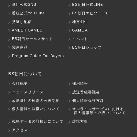
番組公式SNS
BS朝日公式LINE
番組公式YouTube
BS朝日エピソード０
見逃し配信
地方創生
AMBER GAMES
GAME A
BS朝日セールスサイト
イベント
関連商品
BS朝日ショップ
Program Guide For Buyers
BS朝日について
会社概要
採用情報
ニュースリリース
放送番組審議会
放送番組の種別の公表制度
個人情報保護方針
個人情報の取扱いについて
オンラインサービスにおける
個人情報等の取扱いについて
視聴データの取扱いについて
環境方針
アクセス