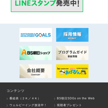
コンテンツ
番組表（２Ｋ／４Ｋ）
BS朝日SDGs on the Web
ウェルビーイング放送中！
視聴者プレゼント