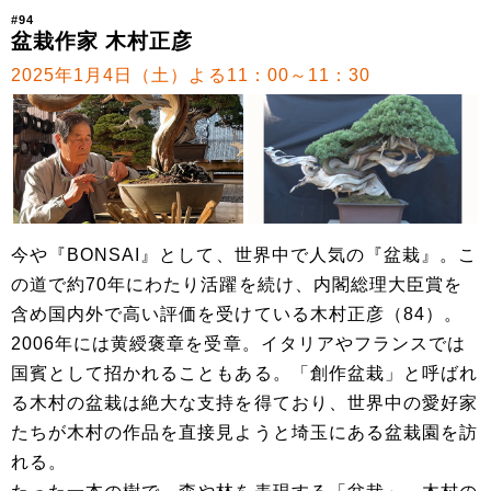
#94
盆栽作家 木村正彦
2025年1月4日（土）よる11：00～11：30
今や『BONSAI』として、世界中で人気の『盆栽』。こ
の道で約70年にわたり活躍を続け、内閣総理大臣賞を
含め国内外で高い評価を受けている木村正彦（84）。
2006年には黄綬褒章を受章。イタリアやフランスでは
国賓として招かれることもある。「創作盆栽」と呼ばれ
る木村の盆栽は絶大な支持を得ており、世界中の愛好家
たちが木村の作品を直接見ようと埼玉にある盆栽園を訪
れる。