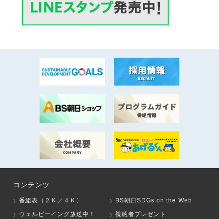
コンテンツ
番組表（２Ｋ／４Ｋ）
BS朝日SDGs on the Web
ウェルビーイング放送中！
視聴者プレゼント