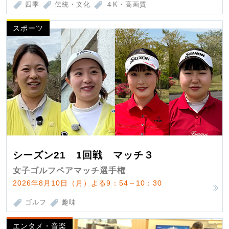
四季
伝統・文化
４K・高画質
スポーツ
シーズン21 1回戦 マッチ３
女子ゴルフペアマッチ選手権
2026年8月10日（月）よる9：54～10：30
ゴルフ
趣味
エンタメ・音楽