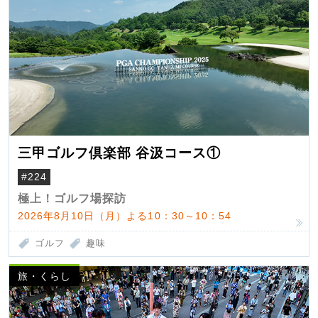
三甲ゴルフ倶楽部 谷汲コース①
#224
極上！ゴルフ場探訪
2026年8月10日（月）よる10：30～10：54
ゴルフ
趣味
旅・くらし