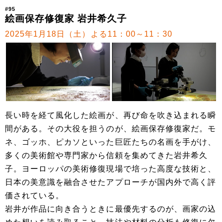
#95
絵画保存修復家 岩井希久子
2025年1月18日（土）よる11：00～11：30
長い時を経て風化した絵画が、再び命を吹き込まれる瞬
間がある。その大役を担うのが、絵画保存修復家だ。モ
ネ、ゴッホ、ピカソといった巨匠たちの名画を手がけ、
多くの美術館や専門家から信頼を集めてきた岩井希久
子。ヨーロッパの美術修復現場で培った高度な技術と、
日本の美意識を融合させたアプローチが国内外で高く評
価されている。
岩井が作品に向き合うときに最優先するのが、画家の込