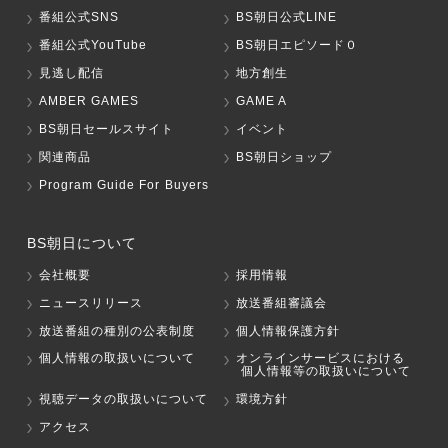
番組公式SNS
BS朝日公式LINE
番組公式YouTube
BS朝日エピソード０
見逃し配信
地方創生
AMBER GAMES
GAME A
BS朝日セールスサイト
イベント
関連商品
BS朝日ショップ
Program Guide For Buyers
BS朝日について
会社概要
採用情報
ニュースリリース
放送番組審議会
放送番組の種別の公表制度
個人情報保護方針
個人情報の取扱いについて
オンラインサービスにおける
個人情報等の取扱いについて
視聴データの取扱いについて
環境方針
アクセス