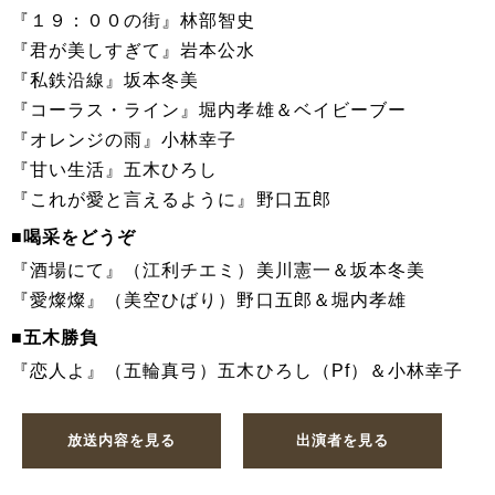
『１９：００の街』林部智史
『君が美しすぎて』岩本公水
『私鉄沿線』坂本冬美
『コーラス・ライン』堀内孝雄＆ベイビーブー
『オレンジの雨』小林幸子
『甘い生活』五木ひろし
『これが愛と言えるように』野口五郎
■喝采をどうぞ
『酒場にて』（江利チエミ）美川憲一＆坂本冬美
『愛燦燦』（美空ひばり）野口五郎＆堀内孝雄
■五木勝負
『恋人よ』（五輪真弓）五木ひろし（Pf）＆小林幸子
放送内容を見る
出演者を見る