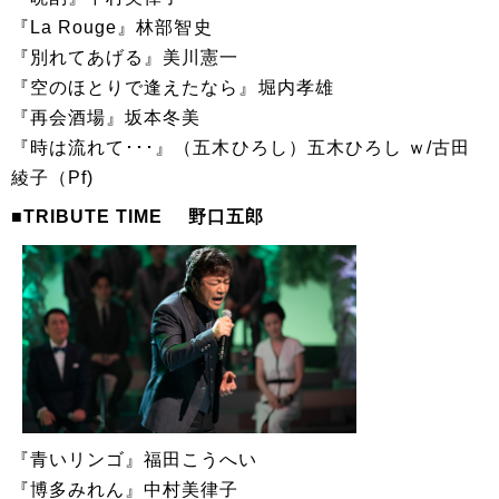
『La Rouge』林部智史
『別れてあげる』美川憲一
『空のほとりで逢えたなら』堀内孝雄
『再会酒場』坂本冬美
『時は流れて･･･』（五木ひろし）五木ひろし ｗ/古田
綾子（Pf)
■TRIBUTE TIME 野口五郎
『青いリンゴ』福田こうへい
『博多みれん』中村美律子