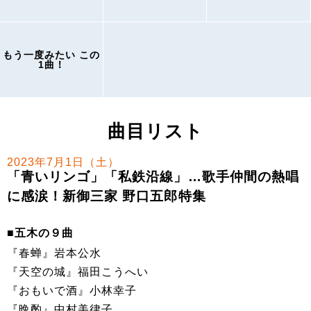
もう一度みたい この
1曲！
曲目リスト
2023年7月1日（土）
「青いリンゴ」「私鉄沿線」…歌手仲間の熱唱
に感涙！新御三家 野口五郎特集
■五木の９曲
『春蝉』岩本公水
『天空の城』福田こうへい
『おもいで酒』小林幸子
『晩酌』中村美律子