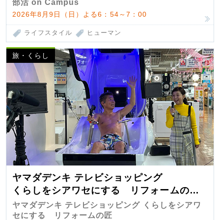
部活 on Campus
2026年8月9日（日）よる6：54～7：00
ライフスタイル
ヒューマン
旅・くらし
ヤマダデンキ テレビショッピング
くらしをシアワセにする リフォームの
匠 第7弾
ヤマダデンキ テレビショッピング くらしをシアワ
セにする リフォームの匠