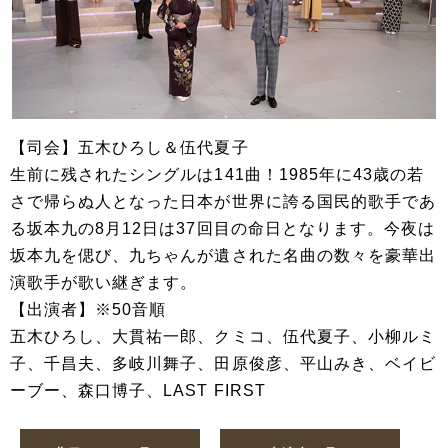
【司会】五木ひろし＆伍代夏子
生前に残されたシングルは141曲！1985年に43歳の若
さで帰らぬ人となった日本が世界に誇る国民的歌手であ
る坂本九の8月12日は37回目の命日となります。今夜は
坂本九を偲び、九ちゃんが遺された名曲の数々を豪華出
演歌手が歌い継ぎます。
【出演者】※50音順
五木ひろし、大貫祐一郎、クミコ、伍代夏子、小柳ルミ
子、千昌夫、多岐川舞子、田原俊彦、平山みき、ベイビ
ーブー、森口博子、LAST FIRST