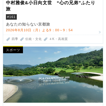
中村雅俊&小日向文世 “心の兄弟”ふたり
旅
#161
あなたの知らない京都旅
2026年8月10日（月）よる9：00～9：54
四季
伝統・文化
４K・高画質
スポーツ