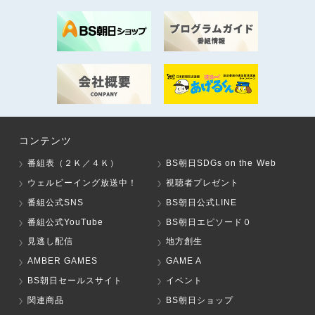
コンテンツ
番組表（２Ｋ／４Ｋ）
BS朝日SDGs on the Web
ウェルビーイング放送中！
視聴者プレゼント
番組公式SNS
BS朝日公式LINE
番組公式YouTube
BS朝日エピソード０
見逃し配信
地方創生
AMBER GAMES
GAME A
BS朝日セールスサイト
イベント
関連商品
BS朝日ショップ