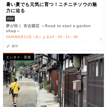
暑い夏でも元気に育つ！ニチニチソウの魅
力に迫る
#88
夢が咲く 有吉園芸 ～Road to start a garden
shop～
2026年8月11日（火）よる10：30～11：00
趣味
エンタメ・音楽