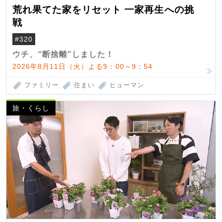
荒れ果てた家をリセット 一家再生への挑
戦
#320
ウチ、“断捨離”しました！
2026年8月11日（火）よる9：00～9：54
ファミリー
住まい
ヒューマン
旅・くらし